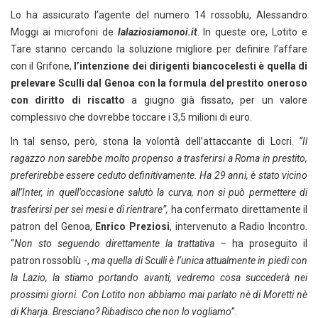
Lo ha assicurato l’agente del numero 14 rossoblu, Alessandro
Moggi ai microfoni de
lalaziosiamonoi.it
. In queste ore, Lotito e
Tare stanno cercando la soluzione migliore per definire l’affare
con il Grifone,
l’intenzione dei dirigenti biancocelesti è quella di
prelevare Sculli dal Genoa con la formula del prestito oneroso
con diritto di riscatto
a giugno già fissato, per un valore
complessivo che dovrebbe toccare i 3,5 milioni di euro.
In tal senso, però, stona la volontà dell’attaccante di Locri.
“Il
ragazzo non sarebbe molto propenso a trasferirsi a Roma in prestito,
preferirebbe essere ceduto definitivamente. Ha 29 anni, è stato vicino
all’Inter, in quell’occasione salutò la curva, non si può permettere di
trasferirsi per sei mesi e di rientrare”,
ha confermato direttamente il
patron del Genoa,
Enrico Preziosi
, intervenuto a Radio Incontro.
“
Non sto seguendo direttamente la trattativa –
ha proseguito il
patron rossoblù -,
ma quella di Sculli è l’unica attualmente in piedi con
la Lazio, la stiamo portando avanti, vedremo cosa succederà nei
prossimi giorni. Con Lotito non abbiamo mai parlato nè di Moretti nè
di Kharja. Bresciano? Ribadisco che non lo vogliamo”
.