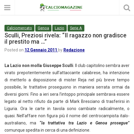
Calciomercato
Genoa
Lazio
Serie A
Sculli, Preziosi rivela: “Il ragazzo non gradisce
il prestito ma …”
Posted on
12 Gennaio 2011
by
Redazione
La Lazio non molla Giuseppe Sculli
. Il club capitolino sembra aver
virato prepotentemente sull’attaccante calabrese, ha intenzione
di metterlo a disposizione di mister Reja nel più breve tempo
possibile, le trattative proseguono in maniera serrata ormai da
diversi giorni. Fino a ieri sera l’intoppo principale sembrava essere
legato al netto rifiuto da parte di Mark Bresciano di trasferirsi in
Liguria. Ora le carte in tavola sono cambiate radicalmente, o
quasi. Nell’affare non figura più il nome del centrocampista italo-
australiano, ma
“la trattativa tra Lazio e Genoa prosegue”
comunque spedita in cerca di una definizione.