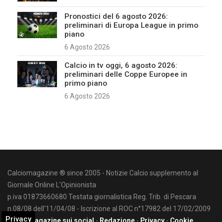
Pronostici del 6 agosto 2026:
preliminari di Europa League in primo
piano
6 Agosto 2026
Calcio in tv oggi, 6 agosto 2026:
preliminari delle Coppe Europee in
primo piano
6 Agosto 2026
Calciomagazine ® since 2005 - Notizie Calcio supplemento al
Giornale Online L'Opinionista
p.iva 01873660680 Testata giornalistica Reg. Trib. di Pescara
n.08/08 dell'11/04/08 - Iscrizione al ROC n°17982 del 17/02/2009
Privacy
Calciomagazine sui social
-
Redazione
-
Privacy
-
Cookie