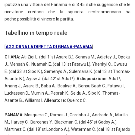
ipotizza una vittoria del Panama è di 3.45 il che suggerisce che le
ricevitorie credono che la squadra centroamericana ha
poche possibilità di vincere la partita.
Tabellino in tempo reale
[
AGGIORNA LA DIRETTA DI GHANA-PANAMA
]
GHANA:
Ati Zigi L. (dal 1' st Asare B.), Senaya M., Adjetey J., Opoku
J., Mensah G., Nuamah E. (dal 13' st Fatawu I.), Yirenkyi C., Owusu
E. (dal 33' st Sibo K.), Semenyo A., Sulemana K. (dal 13' st Thomas-
Asante B.), Ayew J. (dal 42' st Adu P.).
A disposizione:
Adu P.,
Anang J., Asare B., Baba A., Boakye A., Bonsu Baah C., Fatawu I.,
Luckassen D., Mumin A., Peprah K., Seidu A., Sibo K., Thomas-
Asante B., Williams I.
Allenatore:
Queiroz C..
PANAMA:
Mosquera O., Ramos J., Cordoba J., Andrade A., Murillo
M., Harvey C., Barcenas Y., Blackman C. (dal 45' st Godoy A.),
Martinez C. (dal 18' st Londono A.), Waterman C. (dal 18' st Fajardo