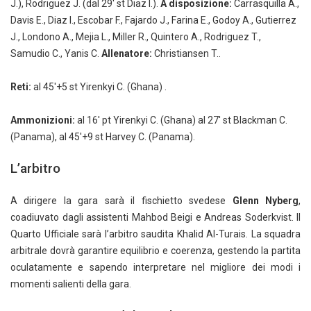
J.), Rodriguez J. (dal 29' st Diaz I.).
A disposizione:
Carrasquilla A.,
Davis E., Diaz I., Escobar F., Fajardo J., Farina E., Godoy A., Gutierrez
J., Londono A., Mejia L., Miller R., Quintero A., Rodriguez T.,
Samudio C., Yanis C.
Allenatore:
Christiansen T..
Reti:
al 45'+5 st Yirenkyi C. (Ghana) .
Ammonizioni:
al 16' pt Yirenkyi C. (Ghana) al 27' st Blackman C.
(Panama), al 45'+9 st Harvey C. (Panama).
L’arbitro
A dirigere la gara sarà il fischietto svedese
Glenn Nyberg
,
coadiuvato dagli assistenti Mahbod Beigi e Andreas Soderkvist. Il
Quarto Ufficiale sarà l’arbitro saudita Khalid Al-Turais. La squadra
arbitrale dovrà garantire equilibrio e coerenza, gestendo la partita
oculatamente e sapendo interpretare nel migliore dei modi i
momenti salienti della gara.