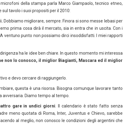
i microfoni della stampa parla Marco Giampaolo, tecnico etneo,
 sul tavolo i suoi propositi per il 2010:
i.
Dobbiamo migliorare, sempre. Finora si sono messe lebasi per
emo prima cosa dirà il mercato, sia in entra che in uscita. Con i
 A ventuno punto non possiamo dirci insoddisfatti. I miei rapporti
 dirigenza ha le idee ben chiare. In questo momento mi interessa
he non lo conosco, il miglior Biagianti, Mascara ed il miglior
ttivo e devo cercare di raggiungerlo.
ambiare, questa è una risorsa. Bisogna comunque lavorare tanto
ra avversaria. Diamo tempo al tempo.
attro gare in undici giorni
. Il calendario è stato fatto senza
adre meno quotata di Roma, Inter, Juventus e Chievo, sarebbe
facendo al meglio, non conosco le condizioni degli argentini che