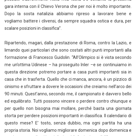
gara interna con il Chievo Verona che per noi è molto importante.
Dopo la sosta natalizia abbiamo ripreso a lavorare bene e
vogliamo battere i clivensi, da sempre squadra ostica e dura, per
scalare posizioni in classifica”.
Ripartendo, magari, dalla prestazione di Roma, contro la Lazio, e
limando quei particolari che sono costati altri punti importanti alla
formazione di Francesco Guidolin. “All’Olimpico si è vista secondo
me un’ottima Udinese – ha proseguito Inler –e se continuiamo in
questa direzione potremo portare a casa punti importanti sia in
casa che in trasferta. Quello che ci manca, ancora, è un pizzico di
cinismo e sfruttare a dovere le occasioni che creiamo nell’arco dei
90 minuti. Quest’anno, secondo me, il campionato è davvero bello
ed equilibrato. Tutti possono vincere o perdere contro chiunque e
per quello non bisogna mai mollare, perché basta una giornata
storta per perdere posizioni importanti in classifica. Il calendario di
questo mese? E’ tosto, senza dubbio, ma ogni partita ha una
propria storia. Noi vogliamo migliorare domenica dopo domenica e