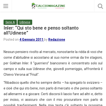
Serie A
Udinese
Inler: “Qui sto bene e penso soltanto
all’Udinese”
Posted on
4 Gennaio 2011
by
Redazione
Nessun pensiero rivolto al mercato, nonostante la ridda di voci che
come d’abitudine si accostano al suo nome ormai da tre stagioni,
per Gokhan Inler. Il “guerriero” bianconero è concentrato solo sul
campo e sulla sua Udinese che, giovedì pomeriggio, affronterà il
Chievo Verona al “Friuli”.
“Ribadisco quello che ho sempre detto – ha spiegato lo svizzero –
e cioè che qui sto bene, non parlo di mercato e che penso soltanto
ad allenarmi e a giocare. Certi discorsi li lascio fare ad altri e, detto
per inciso, vi assicuro che con il mio procuratore non parlo di
possibili trasferimenti. Nella mia testa c’è soltanto la prossima