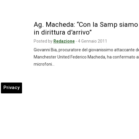
Ag. Macheda: “Con la Samp siam
in dirittura d’arrivo”
Posted by
Redazione
-
4 Gennaio 2011
Giovanni Bia, procuratore del giovanissimo attaccante 
Manchester United Federico Macheda, ha confermato 
microfoni…
Privacy
Inler: “Qui sto bene e penso