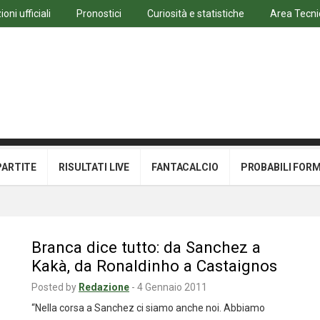
oni ufficiali
Pronostici
Curiosità e statistiche
Area Tecni
PARTITE
RISULTATI LIVE
FANTACALCIO
PROBABILI FOR
Branca dice tutto: da Sanchez a
Kakà, da Ronaldinho a Castaignos
Posted by
Redazione
-
4 Gennaio 2011
“Nella corsa a Sanchez ci siamo anche noi. Abbiamo