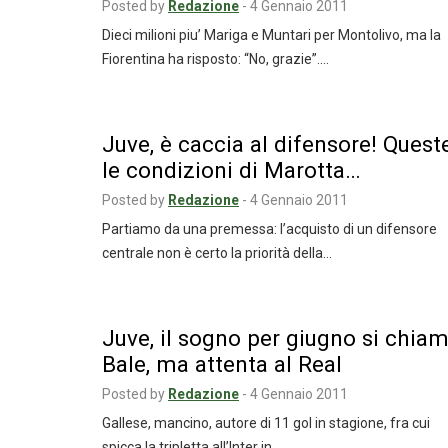
Posted by
Redazione
-
4 Gennaio 2011
Dieci milioni piu’ Mariga e Muntari per Montolivo, ma la
Fiorentina ha risposto: “No, grazie”.…
Juve, è caccia al difensore! Quest
le condizioni di Marotta…
Posted by
Redazione
-
4 Gennaio 2011
Partiamo da una premessa: l’acquisto di un difensore
centrale non è certo la priorità della…
Juve, il sogno per giugno si chia
Bale, ma attenta al Real
Posted by
Redazione
-
4 Gennaio 2011
Gallese, mancino, autore di 11 gol in stagione, fra cui
spicca la tripletta all’Inter in…