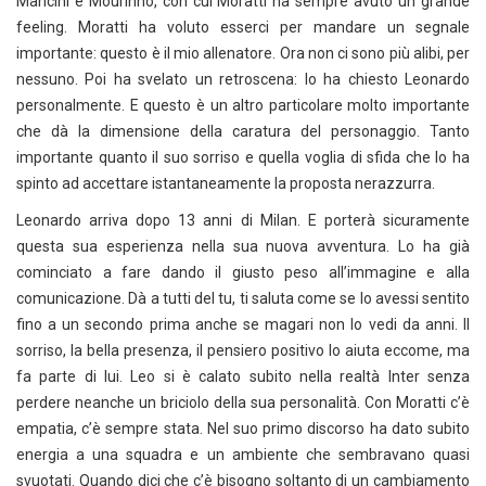
Mancini e Mourinho, con cui Moratti ha sempre avuto un grande
feeling. Moratti ha voluto esserci per mandare un segnale
importante: questo è il mio allenatore. Ora non ci sono più alibi, per
nessuno. Poi ha svelato un retroscena: lo ha chiesto Leonardo
personalmente. E questo è un altro particolare molto importante
che dà la dimensione della caratura del personaggio. Tanto
importante quanto il suo sorriso e quella voglia di sfida che lo ha
spinto ad accettare istantaneamente la proposta nerazzurra.
Leonardo arriva dopo 13 anni di Milan. E porterà sicuramente
questa sua esperienza nella sua nuova avventura. Lo ha già
cominciato a fare dando il giusto peso all’immagine e alla
comunicazione. Dà a tutti del tu, ti saluta come se lo avessi sentito
fino a un secondo prima anche se magari non lo vedi da anni. Il
sorriso, la bella presenza, il pensiero positivo lo aiuta eccome, ma
fa parte di lui. Leo si è calato subito nella realtà Inter senza
perdere neanche un briciolo della sua personalità. Con Moratti c’è
empatia, c’è sempre stata. Nel suo primo discorso ha dato subito
energia a una squadra e un ambiente che sembravano quasi
svuotati. Quando dici che c’è bisogno soltanto di un cambiamento