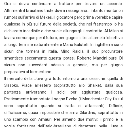
Ora si dovrà continuare a trattare per trovare un accordo.
Altrimenti il brasiliano triste dovrà rassegnarsi… Intanto montano i
rumors sull’arrivo di Mexes, il giocatore però prima vorrebbe capire
qualcosa in più sul futuro della società, che nel frattempo lo ha
dichiarato incedibile e che vuole allungargli il contratto. Al Milan si
lavora comunque per il futuro, per giugno: oltre a Lamela l’obiettivo
a lungo termine naturalmente è Mario Balotelli. In Inghilterra sono
sicuri che tornerà in Italia, Mino Raiola, il suo procuratore
smentisce seccamente questa ipotesi, Roberto Mancini pure. Di
sicuro non succederà adesso a gennaio, ma per giugno
preparatevi al tormentone.
Il mercato della Juve girà tutto intorno a una cessione: quella di
Sissoko. Piace all’estero (soprattutto allo Shalke), dalla sua
partenza arriveranno i soldi per aggiustare qualcosa.
Praticamente tramontato il sogno Dzeko (il Manchester City fa sul
serio soprattutto quando si tratta di attaccanti). Difficile,
difficilissimo, quasi impossibile che arrivi Gilardino, soprattutto in
uno scambio con Amauri. Per almeno due motivi: il primo è la
voglia fortissima dell’italo-brasiliano di riscattarsi nella Juve e