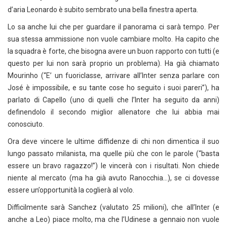
d’aria Leonardo è subito sembrato una bella finestra aperta.
Lo sa anche lui che per guardare il panorama ci sarà tempo. Per
sua stessa ammissione non vuole cambiare molto. Ha capito che
la squadra è forte, che bisogna avere un buon rapporto con tutti (e
questo per lui non sarà proprio un problema). Ha già chiamato
Mourinho (“E’ un fuoriclasse, arrivare all’Inter senza parlare con
José è impossibile, e su tante cose ho seguito i suoi pareri”), ha
parlato di Capello (uno di quelli che l’Inter ha seguito da anni)
definendolo il secondo miglior allenatore che lui abbia mai
conosciuto.
Ora deve vincere le ultime diffidenze di chi non dimentica il suo
lungo passato milanista, ma quelle più che con le parole (“basta
essere un bravo ragazzo!”) le vincerà con i risultati. Non chiede
niente al mercato (ma ha già avuto Ranocchia…), se ci dovesse
essere un’opportunità la coglierà al volo.
Difficilmente sarà Sanchez (valutato 25 milioni), che all’Inter (e
anche a Leo) piace molto, ma che l’Udinese a gennaio non vuole