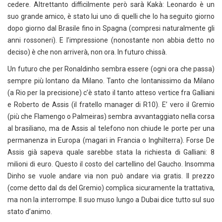
cedere. Altrettanto difficilmente però sarà Kakà: Leonardo è un
suo grande amico, è stato lui uno di quelli che lo ha seguito giorno
dopo giorno dal Brasile fino in Spagna (compresi naturalmente gli
anni rossoneri). E l’impressione (nonostante non abbia detto no
deciso) è che non arriverà, non ora. In futuro chissà.
Un futuro che per Ronaldinho sembra essere (ogni ora che passa)
sempre più lontano da Milano. Tanto che lontanissimo da Milano
(a Rio per la precisione) c’è stato il tanto atteso vertice fra Galliani
e Roberto de Assis (il fratello manager di R10). E’ vero il Gremio
(più che Flamengo o Palmeiras) sembra avvantaggiato nella corsa
al brasiliano, ma de Assis al telefono non chiude le porte per una
permanenza in Europa (magari in Francia o Inghilterra). Forse De
Assis già sapeva quale sarebbe stata la richiesta di Galliani: 8
milioni di euro. Questo il costo del cartellino del Gaucho. Insomma
Dinho se vuole andare via non può andare via gratis. Il prezzo
(come detto dal ds del Gremio) complica sicuramente la trattativa,
ma non la interrompe. Il suo muso lungo a Dubai dice tutto sul suo
stato d’animo.