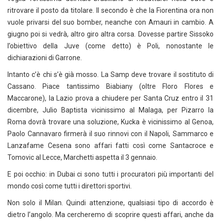
ritrovare il posto da titolare. Il secondo è che la Fiorentina ora non
vuole privarsi del suo bomber, neanche con Amauri in cambio. A
giugno poi si vedrà, altro giro altra corsa. Dovesse partire Sissoko
l’obiettivo della Juve (come detto) è Poli, nonostante le
dichiarazioni di Garrone.
Intanto c’è chi s’è già mosso. La Samp deve trovare il sostituto di
Cassano. Piace tantissimo Biabiany (oltre Floro Flores e
Maccarone), la Lazio prova a chiudere per Santa Cruz entro il 31
dicembre, Julio Baptista vicinissimo al Malaga, per Pizarro la
Roma dovrà trovare una soluzione, Kucka è vicinissimo al Genoa,
Paolo Cannavaro firmerà il suo rinnovi con il Napoli, Sammarco e
Lanzafame Cesena sono affari fatti così come Santacroce e
Tomovic al Lecce, Marchetti aspetta il 3 gennaio.
E poi occhio: in Dubai ci sono tutti i procuratori più importanti del
mondo così come tutti i direttori sportivi.
Non solo il Milan. Quindi attenzione, qualsiasi tipo di accordo è
dietro l’angolo. Ma cercheremo di scoprire questi affari, anche da