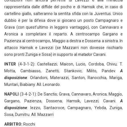
condizioni non ancora perfette di Lavezzi e alla minaccia
rappresentata dalle diffide del pocho e di Hamsik che, in caso di
cartellino giallo, salteranno la sentita sfida con la Juventus. Unico
dubbio è per la difesa dove si giocano un posto Campagnaro e
Grava (con quest’ultimo in leggero vantaggio), con Cannavaro e
Aronica a completare il reparto. A centrocampo Gargano e
Pazienza al centrocampo, Maggio a destra e Dossena a sinistra. In
attacco Hamsik e Lavezzi (se Mazzarri non dovesse rischiarlo
sono pronti Zuniga e Sosa) in supporto al
matador
Cavani.
INTER
(4-3-1-2): Castellazzi; Maicon, Lucio, Cordoba, Chivu; T.
Motta, Cambiasso, Zanetti; Stankovic; Milito, Pandev.
A
disposizione
: Orlandoni, Materazzi, Santon, Ranocchia, Mariga,
Muntari, Biabiany. All. Leonardo.
NAPOLI
(3-4-2-1): De Sanctis; Grava, Cannavaro, Aronica; Maggio,
Gargano, Pazienza, Dossena; Hamsik, Lavezzi; Cavani.
A
disposizione
: Iezzo, Santacroce, Campagnaro, Yebda, Zuniga,
Sosa, Dumitru. All. Mazzarri
ARBITRO:
Rocchi