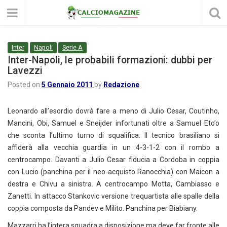
Inter
Napoli
Serie A
Inter-Napoli, le probabili formazioni: dubbi per
Lavezzi
Posted on
5 Gennaio 2011
by
Redazione
Leonardo all’esordio dovrà fare a meno di Julio Cesar, Coutinho,
Mancini, Obi, Samuel e Sneijder infortunati oltre a Samuel Eto’o
che sconta l’ultimo turno di squalifica. Il tecnico brasiliano si
affiderà alla vecchia guardia in un 4-3-1-2 con il rombo a
centrocampo. Davanti a Julio Cesar fiducia a Cordoba in coppia
con Lucio (panchina per il neo-acquisto Ranocchia) con Maicon a
destra e Chivu a sinistra. A centrocampo Motta, Cambiasso e
Zanetti. In attacco Stankovic versione trequartista alle spalle della
coppia composta da Pandev e Milito. Panchina per Biabiany.
Mazzarri ha l’intera squadra a disposizione ma deve far fronte alle