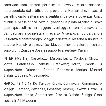
condizioni non ancora perfette di Lavezzi e alla minaccia
rappresentata dalle diffide del pocho e di Hamsik che, in caso di
cartellino giallo, salteranno la sentita sfida con la Juventus. Unico
dubbio è per la difesa dove si giocano un posto Aronica e Grava
(con quest’ultimo in leggero vantaggio), con Cannavaro e
Campagnaro a completare il reparto. A centrocampo Gargano e
Pazienza al centrocampo, Maggio a destra e Dossena a sinistra. In
attacco Hamsik e Lavezzi (se Mazzarri non lo volesse rischiare
sono pronti Zuniga e Sosa) in supporto al
matador
Cavani.
INTER
(4-3-1-2): Castellazzi; Maicon, Lucio, Cordoba, Chivu; T.
Motta, Cambiasso, Zanetti; Stankovic; Milito, Pandev.
A
disposizione
: Orlandoni, Santon, Ranocchia, Mariga, Muntari,
Biabiany, Suazo. All. Leonardo.
NAPOLI
(3-4-2-1): De Sanctis; Grava, Cannavaro, Campagnaro;
Maggio, Gargano, Pazienza, Dossena; Hamsik, Lavezzi; Cavani.
A
disposizione
: Iezzo, Santacroce, Aronica, Yebda, Zuniga, Sosa,
Lucarelli. All. Mazzarri