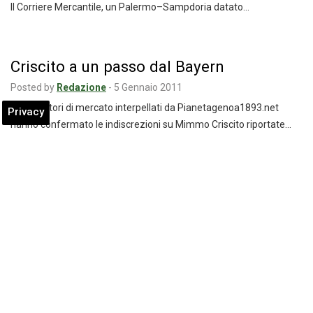
Il Corriere Mercantile, un Palermo–Sampdoria datato…
Criscito a un passo dal Bayern
Posted by
Redazione
-
5 Gennaio 2011
Gli operatori di mercato interpellati da Pianetagenoa1893.net
Privacy
hanno confermato le indiscrezioni su Mimmo Criscito riportate…
Cesena su Lodi e Terlizzi, info su Rivas
Posted by
Redazione
-
5 Gennaio 2011
Il Direttore Sportivo Lorenzo Minotti svela gli obbiettivi di mercato
del Cesena: “Ora dovremo trovare…
Brescia: bene Caracciolo, rientra Zebina