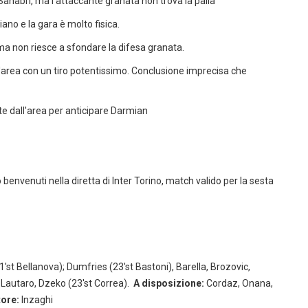
 Sanabri, ma l'attaccante granata non trova la palla
iano e la gara è molto fisica.
, ma non riesce a sfondare la difesa granata.
dell'area con un tiro potentissimo. Conclusione imprecisa che
mite dall'area per anticipare Darmian
benvenuti nella diretta di Inter Torino, match valido per la sesta
1'st Bellanova); Dumfries (23'st Bastoni), Barella, Brozovic,
 Lautaro, Dzeko (23'st Correa).
A disposizione:
Cordaz, Onana,
tore:
Inzaghi