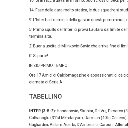
16' Si affaccia davanti il Torino, buon cross di Seck per
14' Fase della gara molto statica, le due squadre si stud
9' L'Inter ha il dominio della gara in questi primi minuti
5' Primo squillo dell'Inter: ci prova Lautaro dal limite 
termina alta.
2' Buona uscita di Milinkovic-Savic che arriva fino al li
0' Si parte!
INIZIO PRIMO TEMPO
Ore 17 Amici di Calciomagazine e appassionati di calcio 
giornata di Serie A
TABELLINO
INTER (3-5-2):
Handanovic; Skriniar, De Vrij, Dimarco (3
Calhanoglu (31'st Mkhitaryan), Darmian (40'st Gosens);
Gagliardini, Asllani, Acerbi, D'Ambrosio, Carboni.
Allena