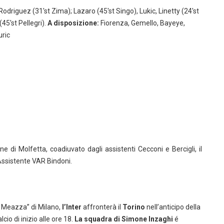
 Rodriguez (31'st Zima); Lazaro (45'st Singo), Lukic, Linetty (24'st
(45'st Pellegri).
A disposizione:
Fiorenza, Gemello, Bayeye,
uric
one di Molfetta, coadiuvato dagli assistenti Cecconi e Bercigli, il
 Assistente VAR Bindoni.
e Meazza” di Milano,
l’Inter
affronterà il
Torino
nell’anticipo della
alcio di inizio alle ore 18.
La squadra di Simone Inzaghi
é