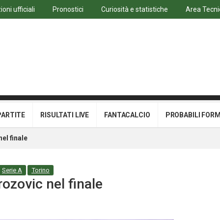
oni ufficiali
Pronostici
Curiosità e statistiche
Area Tecni
PARTITE
RISULTATI LIVE
FANTACALCIO
PROBABILI FOR
el finale
Serie A
Torino
rozovic nel finale