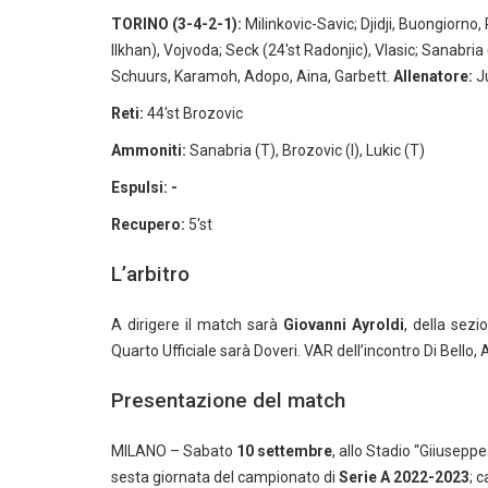
TORINO (3-4-2-1):
Milinkovic-Savic; Djidji, Buongiorno,
Ilkhan), Vojvoda; Seck (24'st Radonjic), Vlasic; Sanabria 
Schuurs, Karamoh, Adopo, Aina, Garbett.
Allenatore:
J
Reti:
44'st Brozovic
Ammoniti:
Sanabria (T), Brozovic (I), Lukic (T)
Espulsi: -
Recupero:
5'st
L’arbitro
A dirigere il match sarà
Giovanni Ayroldi
, della sezi
Quarto Ufficiale sarà Doveri. VAR dell’incontro Di Bello,
Presentazione del match
MILANO – Sabato
10 settembre
, allo Stadio “Giiusepp
sesta giornata del campionato di
Serie A 2022-2023
; c