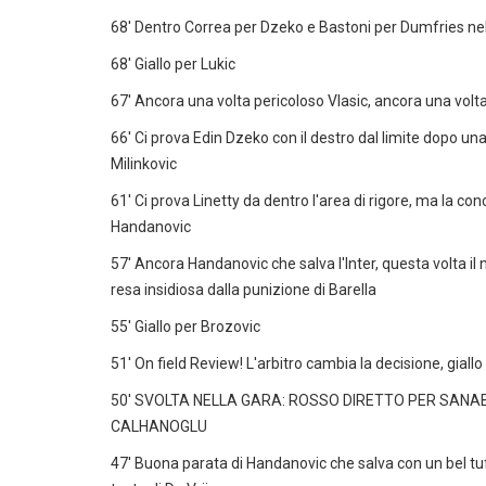
68' Dentro Correa per Dzeko e Bastoni per Dumfries nell
68' Giallo per Lukic
67' Ancora una volta pericoloso Vlasic, ancora una volta
66' Ci prova Edin Dzeko con il destro dal limite dopo una
Milinkovic
61' Ci prova Linetty da dentro l'area di rigore, ma la 
Handanovic
57' Ancora Handanovic che salva l'Inter, questa volta i
resa insidiosa dalla punizione di Barella
55' Giallo per Brozovic
51' On field Review! L'arbitro cambia la decisione, giall
50' SVOLTA NELLA GARA: ROSSO DIRETTO PER SANA
CALHANOGLU
47' Buona parata di Handanovic che salva con un bel tuff