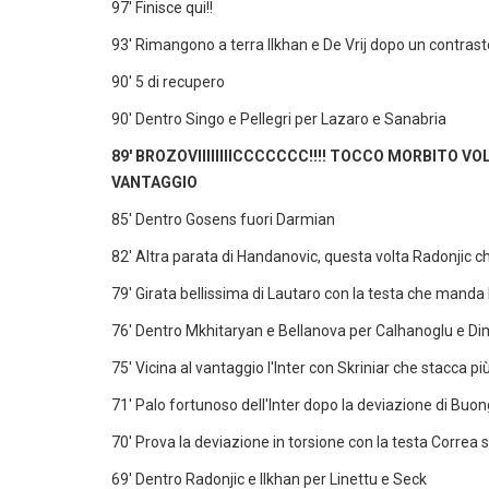
97' Finisce qui!!
93' Rimangono a terra Ilkhan e De Vrij dopo un contrasto
90' 5 di recupero
90' Dentro Singo e Pellegri per Lazaro e Sanabria
89' BROZOVIIIIIIIICCCCCCC!!!! TOCCO MORBITO VO
VANTAGGIO
85' Dentro Gosens fuori Darmian
82' Altra parata di Handanovic, questa volta Radonjic che
79' Girata bellissima di Lautaro con la testa che manda l
76' Dentro Mkhitaryan e Bellanova per Calhanoglu e D
75' Vicina al vantaggio l'Inter con Skriniar che stacca più 
71' Palo fortunoso dell'Inter dopo la deviazione di Buon
70' Prova la deviazione in torsione con la testa Correa s
69' Dentro Radonjic e Ilkhan per Linettu e Seck