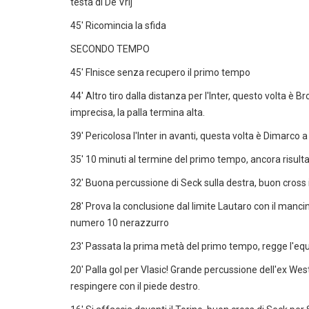
testa di De Vrij
45' Ricomincia la sfida
SECONDO TEMPO
45' FInisce senza recupero il primo tempo
44' Altro tiro dalla distanza per l'Inter, questo volta è
imprecisa, la palla termina alta.
39' Pericolosa l'Inter in avanti, questa volta è Dimarco 
35' 10 minuti al termine del primo tempo, ancora risulta
32' Buona percussione di Seck sulla destra, buon cross 
28' Prova la conclusione dal limite Lautaro con il manci
numero 10 nerazzurro
23' Passata la prima metà del primo tempo, regge l'equili
20' Palla gol per Vlasic! Grande percussione dell'ex We
respingere con il piede destro.