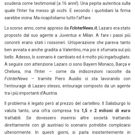
scuderia come testimonial (a 16 anni!). Una pepita autentica sulla
quale l’Inter ha messo gli occhi. E secondo i quotidiani la firma
sarebbe vicina. Ma ricapitoliamo tutto l’affare.
Lo scorso anno, come appreso da
FcInterNews.it
, Lazaro era stato
proposto dal suo agente a Juventus e Milan. A fare i passi più
concreti erano stati i rossoneri. Un’operazione che pareva tanto
ben avviata e anche gradita a Valentino, ma poi è sfumata sul più
bello. Adesso, lo scenario è cambiato ed è molto più ingarbugliato.
A seguire con attenzione Lazaro ci sono Bayern Monaco, Barça e
Chelsea, ma l’Inter – come da indiscrezioni raccolte da
FcInterNews
– tramite Piero Ausilio ci sta lavorando con
l’entourage di Lazaro stesso, entourage composto da un agente
tra i più importanti d’Austria.
Il problema è legato però al prezzo del cartellino. Il Salisburgo lo
valuta tanto, una cifra compresa tra
1,5
e
2 milioni di euro
trattabili. Se dovessero inserirsi altre società trattando
direttamente con gli austriaci lo scenario potrebbe complicarsi
ulteriormente. In questi giorni, si parla insistentemente in