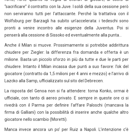
“sacrificare” il contratto con la Juve. I soldi della sua cessione però
non serviranno tutti per l’attaccante. Perché la trattativa con il
Wolfsburg per Barzagli ha subito un’accelerata: i tedeschi sono
pronti a venire incontro alle esigenze della Juventus. Poi si
penserà alla cessione di Sissoko ed eventualmente alla punta…
Anche il Milan si muove. Prossimamente si potrebbe addirittura
chiudere per Ziegler: la differenza fra domanda e offerta è un
milione. Basta un piccolo sforzo in più da tutte e due le parti per
chiudere. Intanto il Milan incassa due punti a suo favore: l’ok del
giocatore (contratto da 1,5 milioni per 4 anni e mezzo) e l’arrivo di
Lazcko alla Samp, ufficializzato sul sito del Debrecen.
La risposta del Genoa non si fa attendere: torna Konko, ormai è
ufficiale, con tanto di aereo privato. E sempre in queste ore ci si
rivedrà con il Parma per definire l’affare Paloschi (mancava la
firma di Galliani) con la possibilità di inserire anche qualche altro
giocatore nello scambio (Moretti).
Manca invece ancora un po’ per Ruiz a Napoli. L’intenzione c’è