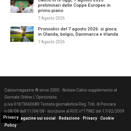
Calcio in tv oggi, 7 agosto 2026:
preliminari delle Coppe Europee in
primo piano
7 Agosto 2026
Pronostici del 7 agosto 2026: si gioca
in Olanda, belgio, Danimarca e Irlanda
7 Agosto 2026
Calciomagazine ® since 2005 - Notizie Calcio supplemento al
Giornale Online L'Opinionista
p.iva 01873660680 Testata giornalistica Reg. Trib. di Pescara
n.08/08 dell'11/04/08 - Iscrizione al ROC n°17982 del 17/02/2009
Privacy
Calciomagazine sui social
-
Redazione
-
Privacy
-
Cookie
Policy