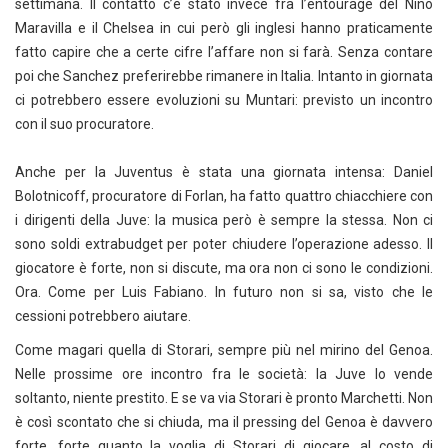
settimana. Il contatto c’è stato invece fra l’entourage del Nino
Maravilla e il Chelsea in cui però gli inglesi hanno praticamente
fatto capire che a certe cifre l’affare non si farà. Senza contare
poi che Sanchez preferirebbe rimanere in Italia. Intanto in giornata
ci potrebbero essere evoluzioni su Muntari: previsto un incontro
con il suo procuratore.
Anche per la Juventus è stata una giornata intensa: Daniel
Bolotnicoff, procuratore di Forlan, ha fatto quattro chiacchiere con
i dirigenti della Juve: la musica però è sempre la stessa. Non ci
sono soldi extrabudget per poter chiudere l’operazione adesso. Il
giocatore è forte, non si discute, ma ora non ci sono le condizioni.
Ora. Come per Luis Fabiano. In futuro non si sa, visto che le
cessioni potrebbero aiutare.
Come magari quella di Storari, sempre più nel mirino del Genoa.
Nelle prossime ore incontro fra le società: la Juve lo vende
soltanto, niente prestito. E se va via Storari è pronto Marchetti. Non
è così scontato che si chiuda, ma il pressing del Genoa è davvero
forte, forte quanto la voglia di Storari di giocare, al costo di