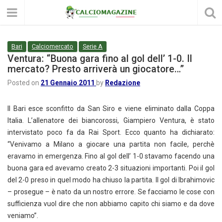
Bari
Calciomercato
Serie A
Ventura: “Buona gara fino al gol dell’ 1-0. Il
mercato? Presto arriverà un giocatore…”
Posted on
21 Gennaio 2011
by
Redazione
Il Bari esce sconfitto da San Siro e viene eliminato dalla Coppa
Italia. L’allenatore dei biancorossi, Giampiero Ventura, è stato
intervistato poco fa da Rai Sport. Ecco quanto ha dichiarato:
“Venivamo a Milano a giocare una partita non facile, perchè
eravamo in emergenza. Fino al gol dell’ 1-0 stavamo facendo una
buona gara ed avevamo creato 2-3 situazioni importanti. Poi il gol
del 2-0 preso in quel modo ha chiuso la partita. Il gol di Ibrahimovic
– prosegue – è nato da un nostro errore. Se facciamo le cose con
sufficienza vuol dire che non abbiamo capito chi siamo e da dove
veniamo”.