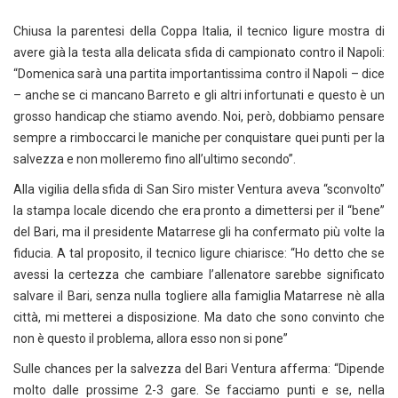
Chiusa la parentesi della Coppa Italia, il tecnico ligure mostra di
avere già la testa alla delicata sfida di campionato contro il Napoli:
“Domenica sarà una partita importantissima contro il Napoli – dice
– anche se ci mancano Barreto e gli altri infortunati e questo è un
grosso handicap che stiamo avendo. Noi, però, dobbiamo pensare
sempre a rimboccarci le maniche per conquistare quei punti per la
salvezza e non molleremo fino all’ultimo secondo”.
Alla vigilia della sfida di San Siro mister Ventura aveva “sconvolto”
la stampa locale dicendo che era pronto a dimettersi per il “bene”
del Bari, ma il presidente Matarrese gli ha confermato più volte la
fiducia. A tal proposito, il tecnico ligure chiarisce: “Ho detto che se
avessi la certezza che cambiare l’allenatore sarebbe significato
salvare il Bari, senza nulla togliere alla famiglia Matarrese nè alla
città, mi metterei a disposizione. Ma dato che sono convinto che
non è questo il problema, allora esso non si pone”
Sulle chances per la salvezza del Bari Ventura afferma: “Dipende
molto dalle prossime 2-3 gare. Se facciamo punti e se, nella