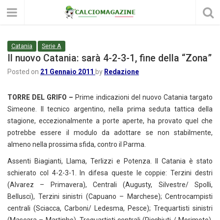
Catania
Serie A
Il nuovo Catania: sarà 4-2-3-1, fine della “Zona”
Posted on
21 Gennaio 2011
by
Redazione
TORRE DEL GRIFO –
Prime indicazioni del nuovo Catania targato
Simeone. Il tecnico argentino, nella prima seduta tattica della
stagione, eccezionalmente a porte aperte, ha provato quel che
potrebbe essere il modulo da adottare se non stabilmente,
almeno nella prossima sfida, contro il Parma.
Assenti Biagianti, Llama, Terlizzi e Potenza. Il Catania è stato
schierato col 4-2-3-1. In difesa queste le coppie: Terzini destri
(Alvarez – Primavera), Centrali (Augusty, Silvestre/ Spolli,
Bellusci), Terzini sinistri (Capuano – Marchese); Centrocampisti
centrali (Sciacca, Carboni/ Ledesma, Pesce); Trequartisti sinistri