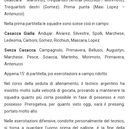
(Mascara – Martinho), Trequartisti centrali (Ricchiuti / Morimoto),
Trequartisti destri (Gomez). Prima punta (Maxi Lopez –
Antenucci).
Nella prima partitella le squadre sono scese così in campo:
Casacca Gialla
: Andujar; Alvarez, Silvestre, Spolli, Marchese;
Ledesma, Carboni; Gomez, Ricchiuti, Mascara; Lopez.
Senza Casacca
: Campagnolo, Primavera, Bellusci, Augustyn,
Marchese; Pesce, Sciacca; Martinho, Morimoto, Primavera,
Antenucci.
Appena 15′ di partitella, poi esercitazioni a campo ridotto.
Nel corso della seduta di allenamento, il tecnico argentino ha
insistito molto sulla velocità di giocata, provando a mantenere la
squadra quanto più corta possibile in fase di possesso e non
possesso. Prerogativa, per quanto visto oggi, sarà il pressing,
portato molto alto.
Nelle esercitazioni difensive, condotte personalmente del tecnico,
si torna a guardare l’uomo prima del pallone, è la fine della