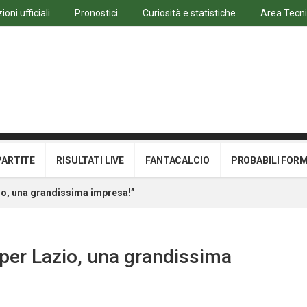
oni ufficiali
Pronostici
Curiosità e statistiche
Area Tecn
PARTITE
RISULTATI LIVE
FANTACALCIO
PROBABILI FOR
io, una grandissima impresa!”
per Lazio, una grandissima