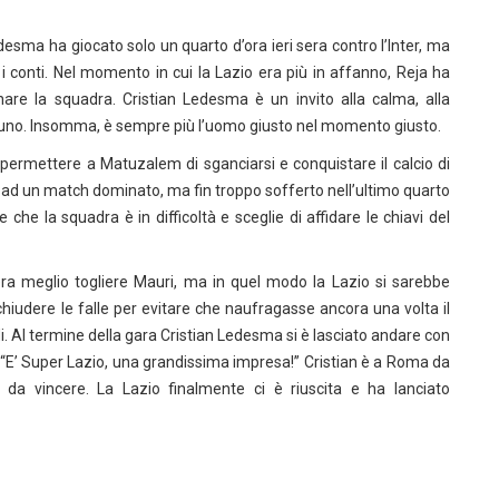
sma ha giocato solo un quarto d’ora ieri sera contro l’Inter, ma
e i conti. Nel momento in cui la Lazio era più in affanno, Reja ha
nare la squadra. Cristian Ledesma è un invito alla calma, alla
tuno. Insomma, è sempre più l’uomo giusto nel momento giusto.
 permettere a Matuzalem di sganciarsi e conquistare il calcio di
 ad un match dominato, ma fin troppo sofferto nell’ultimo quarto
 che la squadra è in difficoltà e sceglie di affidare le chiavi del
ra meglio togliere Mauri, ma in quel modo la Lazio si sarebbe
chiudere le falle per evitare che naufragasse ancora una volta il
i. Al termine della gara Cristian Ledesma si è lasciato andare con
“E’ Super Lazio, una grandissima impresa!” Cristian è a Roma da
 da vincere. La Lazio finalmente ci è riuscita e ha lanciato