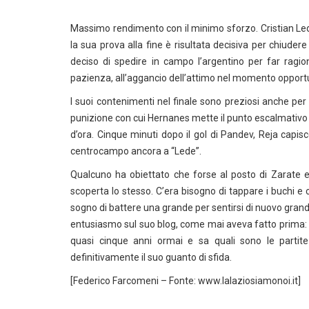
Massimo rendimento con il minimo sforzo. Cristian Lede
la sua prova alla fine è risultata decisiva per chiuder
deciso di spedire in campo l’argentino per far ragio
pazienza, all’aggancio dell’attimo nel momento oppor
I suoi contenimenti nel finale sono preziosi anche per
punizione con cui Hernanes mette il punto escalmativo
d’ora. Cinque minuti dopo il gol di Pandev, Reja capisce
centrocampo ancora a “Lede”.
Qualcuno ha obiettato che forse al posto di Zarate e
scoperta lo stesso. C’era bisogno di tappare i buchi e 
sogno di battere una grande per sentirsi di nuovo grand
entusiasmo sul suo blog, come mai aveva fatto prima: 
quasi cinque anni ormai e sa quali sono le partite
definitivamente il suo guanto di sfida.
[Federico Farcomeni – Fonte: www.lalaziosiamonoi.it]