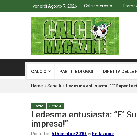
Calciomercato
Formazi
venerdì Agosto 7, 2026
CALCIO
PARTITE DI OGGI
DIRETTA DELLE 
Home
Serie A
Ledesma entusiasta: “E’ Super Laz
Lazio
Serie A
Ledesma entusiasta: “E’ Su
impresa!”
Posted on
5 Dicembre 2010
by
Redazione