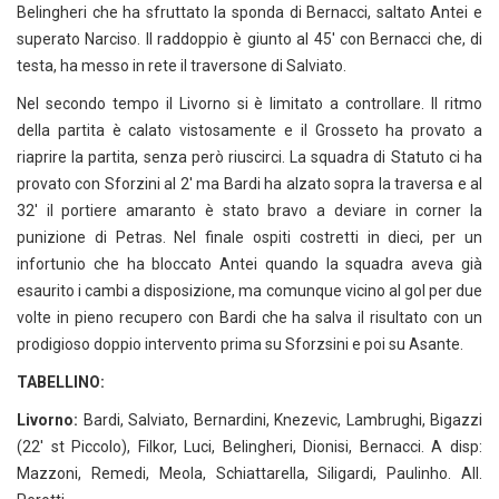
Belingheri che ha sfruttato la sponda di Bernacci, saltato Antei e
superato Narciso. Il raddoppio è giunto al 45′ con Bernacci che, di
testa, ha messo in rete il traversone di Salviato.
Nel secondo tempo il Livorno si è limitato a controllare. Il ritmo
della partita è calato vistosamente e il Grosseto ha provato a
riaprire la partita, senza però riuscirci. La squadra di Statuto ci ha
provato con Sforzini al 2′ ma Bardi ha alzato sopra la traversa e al
32′ il portiere amaranto è stato bravo a deviare in corner la
punizione di Petras. Nel finale ospiti costretti in dieci, per un
infortunio che ha bloccato Antei quando la squadra aveva già
esaurito i cambi a disposizione, ma comunque vicino al gol per due
volte in pieno recupero con Bardi che ha salva il risultato con un
prodigioso doppio intervento prima su Sforzsini e poi su Asante.
TABELLINO:
Livorno:
Bardi, Salviato, Bernardini, Knezevic, Lambrughi, Bigazzi
(22′ st Piccolo), Filkor, Luci, Belingheri, Dionisi, Bernacci. A disp:
Mazzoni, Remedi, Meola, Schiattarella, Siligardi, Paulinho. All.