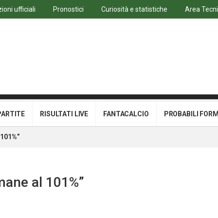
oni ufficiali
Pronostici
Curiosità e statistiche
Area Tecn
PARTITE
RISULTATI LIVE
FANTACALCIO
PROBABILI FOR
 101%”
mane al 101%”