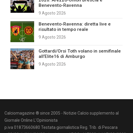
2026: Arezzo-Union Brescia e
Benevento-Ravenna
9 Agosto 2026
Benevento-Ravenna: diretta live e
risultato in tempo reale
9 Agosto 2026
Gottardi/Orsi Toth volano in semifinale
all’Elite16 di Amburgo
9 Agosto 2026
Calciomagazine ® since 2005 - Notizie Calcio supplemento al
Giornale Online L'Opinionista
p.iva 01873660680 Testata giornalistica Reg. Trib. di Pescara