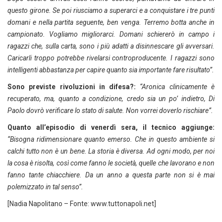
questo girone. Se poi riusciamo a superarci e a conquistare i tre punti
domani e nella partita seguente, ben venga. Terremo botta anche in
campionato. Vogliamo migliorarci. Domani schiererò in campo i
ragazzi che, sulla carta, sono i più adatti a disinnescare gli avversari.
Caricarli troppo potrebbe rivelarsi controproducente. I ragazzi sono
intelligenti abbastanza per capire quanto sia importante fare risultato”.
Sono previste rivoluzioni in difesa?:
“Aronica clinicamente è
recuperato, ma, quanto a condizione, credo sia un po’ indietro, Di
Paolo dovrò verificare lo stato di salute. Non vorrei doverlo rischiare”.
Quanto all’episodio di venerdì sera, il tecnico aggiunge:
“Bisogna ridimensionare quanto emerso. Che in questo ambiente si
calchi tutto non è un bene. La storia è diversa. Ad ogni modo, per noi
la cosa è risolta, così come fanno le società, quelle che lavorano e non
fanno tante chiacchiere. Da un anno a questa parte non si è mai
polemizzato in tal senso”.
[Nadia Napolitano – Fonte: www.tuttonapoli.net]