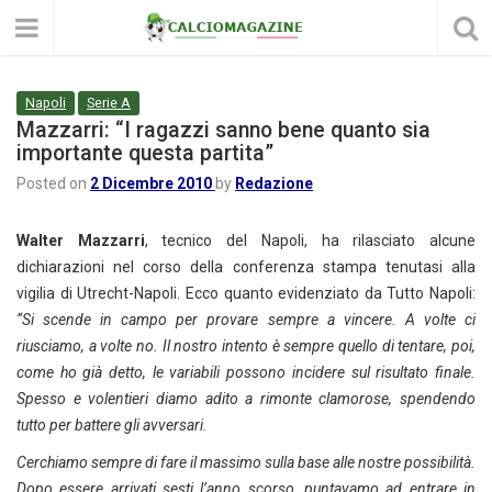
Napoli
Serie A
Mazzarri: “I ragazzi sanno bene quanto sia
importante questa partita”
Posted on
2 Dicembre 2010
by
Redazione
Walter Mazzarri
, tecnico del Napoli, ha rilasciato alcune
dichiarazioni nel corso della conferenza stampa tenutasi alla
vigilia di Utrecht-Napoli. Ecco quanto evidenziato da Tutto Napoli:
“Si scende in campo per provare sempre a vincere. A volte ci
riusciamo, a volte no. Il nostro intento è sempre quello di tentare, poi,
come ho già detto, le variabili possono incidere sul risultato finale.
Spesso e volentieri diamo adito a rimonte clamorose, spendendo
tutto per battere gli avversari.
Cerchiamo sempre di fare il massimo sulla base alle nostre possibilità.
Dopo essere arrivati sesti l’anno scorso, puntavamo ad entrare in