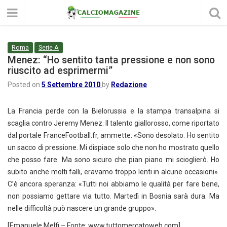
Roma
Serie A
Menez: “Ho sentito tanta pressione e non sono
riuscito ad esprimermi”
Posted on
5 Settembre 2010
by
Redazione
La Francia perde con la Bielorussia e la stampa transalpina si
scaglia contro Jeremy Menez. Il talento giallorosso, come riportato
dal portale FranceFootball.fr, ammette: «Sono desolato. Ho sentito
un sacco di pressione. Mi dispiace solo che non ho mostrato quello
che posso fare. Ma sono sicuro che pian piano mi scioglierò. Ho
subito anche molti falli, eravamo troppo lenti in alcune occasioni».
C’è ancora speranza: «Tutti noi abbiamo le qualità per fare bene,
non possiamo gettare via tutto. Martedì in Bosnia sarà dura. Ma
nelle difficoltà può nascere un grande gruppo».
[Emanuele Melfi – Fonte: www.tuttomercatoweb.com]