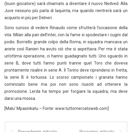
(buon giocatore) sarà chiamato a diventare il nuovo Nedved. Alla
Juve nessuno più parla di Iaquinta, ma quando rientrerà sarà un
acquisto in più per Delneri.
Sono curioso di vedere Rinaudo come sfrutterà l’occasione della
vita. Milan alla pari dell’inter, con la fame si spodestare i cugini dal
podio. Borriello grande colpo della Roma, in squadra mancava un
ariete così Ranieri ha avuto ciò che si aspettava. Per me è stata
un’ottima operazione, ci hanno guadagnato tutti. Uno sguardo in
serie B, dove tutti fanno punti tranne quel Toro che doveva
prontamente risalire in serie A. Il Torino deve riprendersi in fretta,
la serie B è tortuosa. Lo scorso campionato i granata hanno
cominciato bene ma poi non sono riusciti ad ottenere la
promozione. Lerda ha tempo per forgiare la squadra, ma deve
darsi una mossa.
[Malu’ Mpasinkatu – Fonte: www.tuttomercatoweb.com]
Precedente articolo
Prossimo articolo