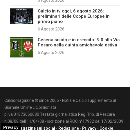
6 Agosto 2026
Calcio in tv oggi, 6 agosto 2026:
preliminari delle Coppe Europee in
primo piano
6 Agosto 2026
Cesena solido e in crescita: 3-0 alla Vis
Pesaro nella quinta amichevole estiva
5 Agosto 2026
Calciomagazine ® since 2005 - Notizie Calcio supplemento al
Giornale Online L'Opinionista
p.iva 01873660680 Testata giornalistica Reg. Trib. di Pescara
n.08/08 dell'11/04/08 - Iscrizione al ROC n°17982 del 17/02/2009
Privacy
Calciomagazine sui social
-
Redazione
-
Privacy
-
Cookie