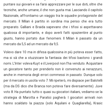
puntare sui giovani e sa farsi apprezzare per le sue doti, oltre che
tecniche, anche umane, il che non gusta mai. Lasciando il capitolo
Nazionale, affrontiamo un viaggio tra le squadre protagoniste del
mercato. Il Milan è partito in sordina ma penso che era tutto
preparato. Galliani e Braida sapevano che i tifosi si aspettavano
qualcosa di importante, e dopo averli fatti spazientire al punto
giusto, hanno portato due fenomeni. Il Milan è passato da un
mercato da 5,5 ad un mercato da 9,5.
Volevo dare 10 ma in difesa qualcosina in più poteva esser fatto,
ma si sà che a stuzzicare la fantasia dei tifosi bastono i grandi
nomi. L’Inter voleva Kuyt e il Liverpool non l’ha venduto. Acquistare
un giocatore tanto per prenderlo non è convenuto ai nerazzurri,
anche in memoria degli errori commessi in passato. Dunque solo
per il mercato in uscita voto 7. Mi ripeterò, mi dispiace per Balotelli
(ma da DS dico che Branca non poteva fare diversamente). Juve
voto 8. Ha puntato tutto o quasi su giocatori italiani, vediamo se la
strategia di Marotta e Paratici pagherà. I giocatori arrivati non
hanno scaldato la piazza (solo Aquilani e Quagliarella), Krasic