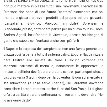
a Gila, da Dzeko a Maxi Lopez, tanto rumore per nulla. Un top club
non può mettere in piazza tutti i suoi movimenti. I paradossi del
Direttore che parla di una futura “cantera” bianconera ma poi
manda a giocare altrove i prodotti del proprio settore giovanile
(Lanzafame, Giovinco, Paolucci, Immobile). Sorensen e
Giandonato, presto, potrebbero partire per un nuovo tour. In 6 mesi
Andrea Agnelli ha rifondato la Juventus, adesso ha bisogno di
gente che sappia confrontarsi anche con i più forti.
Il Napoli è la sorpresa del campionato, non una favola perché una
piazza così fa bene a tutto il sistema calcio. Eppure Napoli inizia a
dare fastidio alle società del Nord. Qualcuno vorrebbe che
Mazzarri corresse di meno e, nonostante le apparenze, la
rinascita dell’Inter dovrà partire proprio contro i partenopei, stesso
discorso varrà 3 giorni dopo per la Juventus. Bigon sul mercato si
sta muovendo (a cosa serve Kharja?), De Laurentiis dovrebbe
controllare i propri interessi anche fuori dal San Paolo. Lì si gioca
un’altra partita e tra una settimana non vorremmo dover dire “Noi
lo avevamo detto”.