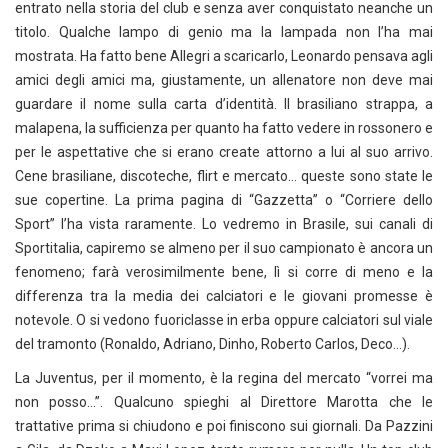
entrato nella storia del club e senza aver conquistato neanche un
titolo. Qualche lampo di genio ma la lampada non l’ha mai
mostrata. Ha fatto bene Allegri a scaricarlo, Leonardo pensava agli
amici degli amici ma, giustamente, un allenatore non deve mai
guardare il nome sulla carta d’identità. Il brasiliano strappa, a
malapena, la sufficienza per quanto ha fatto vedere in rossonero e
per le aspettative che si erano create attorno a lui al suo arrivo.
Cene brasiliane, discoteche, flirt e mercato… queste sono state le
sue copertine. La prima pagina di “Gazzetta” o “Corriere dello
Sport” l’ha vista raramente. Lo vedremo in Brasile, sui canali di
Sportitalia, capiremo se almeno per il suo campionato è ancora un
fenomeno; farà verosimilmente bene, lì si corre di meno e la
differenza tra la media dei calciatori e le giovani promesse è
notevole. O si vedono fuoriclasse in erba oppure calciatori sul viale
del tramonto (Ronaldo, Adriano, Dinho, Roberto Carlos, Deco…).
La Juventus, per il momento, è la regina del mercato “vorrei ma
non posso…”. Qualcuno spieghi al Direttore Marotta che le
trattative prima si chiudono e poi finiscono sui giornali. Da Pazzini