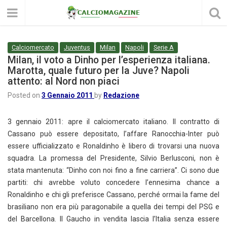
Calciomercato
Juventus
Milan
Napoli
Serie A
Milan, il voto a Dinho per l’esperienza italiana.
Marotta, quale futuro per la Juve? Napoli
attento: al Nord non piaci
Posted on
3 Gennaio 2011
by
Redazione
3 gennaio 2011: apre il calciomercato italiano. Il contratto di
Cassano può essere depositato, l’affare Ranocchia-Inter può
essere ufficializzato e Ronaldinho è libero di trovarsi una nuova
squadra. La promessa del Presidente, Silvio Berlusconi, non è
stata mantenuta: “Dinho con noi fino a fine carriera”. Ci sono due
partiti: chi avrebbe voluto concedere l’ennesima chance a
Ronaldinho e chi gli preferisce Cassano, perché ormai la fame del
brasiliano non era più paragonabile a quella dei tempi del PSG e
del Barcellona. Il Gaucho in vendita lascia l’Italia senza essere