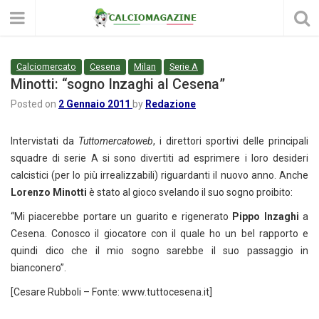
Calciomercato
Cesena
Milan
Serie A
Minotti: “sogno Inzaghi al Cesena”
Posted on
2 Gennaio 2011
by
Redazione
Intervistati da
Tuttomercatoweb
, i direttori sportivi delle principali
squadre di serie A si sono divertiti ad esprimere i loro desideri
calcistici (per lo più irrealizzabili) riguardanti il nuovo anno. Anche
Lorenzo Minotti
è stato al gioco svelando il suo sogno proibito:
“Mi piacerebbe portare un guarito e rigenerato
Pippo Inzaghi
a
Cesena. Conosco il giocatore con il quale ho un bel rapporto e
quindi dico che il mio sogno sarebbe il suo passaggio in
bianconero”.
[Cesare Rubboli – Fonte: www.tuttocesena.it]