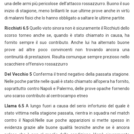
una delle armi più pericolose dell’attacco rossazzurro. Buono il suo
inizio di stagione, meno brillanti le sue ultime prove anche in virtù
di malanni fisici che lo hanno obbligato a saltare le ultime partite.
Ricchiuti 6.5
Quello visto sinora non è sicuramente il Ricchiuti dello
scorso torneo anche se, quando è stato chiamato in causa, ha
fornito sempre il suo contributo. Anche lui ha alternato buone
prove ad altre poco convincenti non trovando ancora una
continuità di prestazioni. Risulta comunque sempre prezioso nello
scacchiere offensivo rossazzurro
Del Vecchio 5
Conferma il trend negativo della passata stagione.
Nelle poche partite nelle quali è stato chiamato all’opera ha fornito,
soprattutto contro Napoli e Palermo, delle prove opache fornendo
uno scarso contributo al centrocampo etneo
Llama 6.5
A lungo fuori a causa del serio infortunio del quale è
stato vittima nella stagione passata, rientra in squadra nel match
contro il Napoli.Nelle sue poche apparizioni si mette spesso in
evidenza grazie alle buone qualità tecniche anche se è ancora