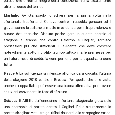
palese che è non al meglio della condizione. Verrà sicuramente
utile nel corso del torneo.
Martinho 6+
Giampaolo lo schiera per la prima volta nella
sfortunata trasferta di Genova contro i rossoblu genoani ed il
giovanissimo brasiliano si mette in evidenza per intraprendenza e
buone doti tecniche. Disputa poche gare in questo scorcio di
stagione e, tranne che contro Palermo e Cagliari, fornisce
prestazioni più che sufficienti. E’ evidente che deve crescere
notevolmente sotto il profilo tecnico-tattico ma le premesse per
un futuro ricco di soddisfazioni, per lui e per la squadra, ci sono
tutte.
Pesce 6
La sufficienza si riferisce all’unica gara giocata, l’ultima
della stagione 2010 contro il Brescia. Per quello che si è visto,
anche in coppa Italia, può essere una buona alternativa per trovare
soluzioni convincenti in fase di rifinitura.
Sciacca 5
Afflitto dall’ennesimo infortunio stagionale gioca solo
uno scampolo di partita contro il Cagliari. Ed è sicuramente la
partita sbagliata visti i tre gol rifilati dai sardi alla compagine etnea.