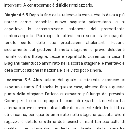
interventi. A centrocampo è difficile rimpiazzarlo.
Biagianti 5.5
Dopo la fine della telenovela estiva che lo dava a più
riprese come probabile nuovo acquisto palermitano, ci si
aspettava la consacrazione catanese del promettente
centrocampista. Purtroppo le attese non sono state ripagate
tenuto conto delle sue prestazioni altalenanti. Pesano
sicuramente sul giudizio di metà stagione le prove deludenti
fornite contro Bologna, Lecce e soprattutto Juventus in casa. Il
Biagianti talentuoso ammirato nella scorsa stagione, e meritevole
della convocazione in nazionale, si è visto poco sinora.
Ledesma 5.5
Altro atleta dal quale la tifoseria catanese si
aspettava tanto. Ed anche in questo caso, almeno fino a questo
punto della stagione, l’attesa si dimostra più lunga del previsto.
Come per il suo compagno toscano di reparto, l’argentino ha
alternato prove convincenti ad altre decisamente deludenti. I tifosi
etnei sanno, per quanto ammirato nella stagione passata, che il
ragazzo è dotato di ottime doti tecniche ma il famoso salto di
qualità, che dovrebbe renderlo un leader della squadra