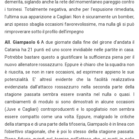
demerita, siglando anche la rete del momentaneo pareggio contro
i torinesi. Totalmente negativa, anche per l’espusione rimediata,
l’ultima sua apparizione a Cagliari. Non è sicuramente un bomber,
anzi spesso sbaglia occasioni favorevolissime, ma nulla gli si può
rimproverare sotto il profilo dell’impegno
All. Giampaolo 6
A due giornate dalla fine del girone d’andata il
Catania ha 21 punti ed uno score invidiabile nelle partite in casa.
Potrebbe bastare questo a giustificare la sufficienza piena per il
nuovo allenatore rossazzurro. Eppure è chiaro che la squadra non
è riuscita, se non in rare occasioni, ad esprimere appieno le sue
potenzialità. E’ altresì evidente che la facilità realizzativa
evidenziata dall’attacco rossazzurro nella seconda parte della
stagione passata sembra essere svanita nel nulla o quasi. I
cambiamenti di modulo si sono dimostrati in alcune occasioni
(Juve e Cagliari) controproducenti e lo spogliatoio non sembra
essere compatto come una volta. Eppure, malgrado le critiche
della stampa e di una parte della tifoseria, Giampaolo è in linea con
l’obiettivo stagionale, che è poi lo stesso della stagione passata.