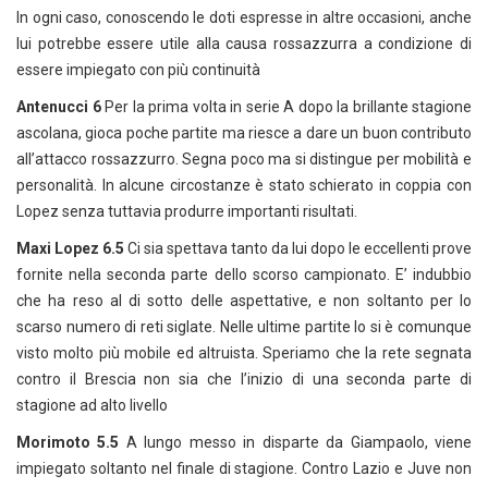
In ogni caso, conoscendo le doti espresse in altre occasioni, anche
lui potrebbe essere utile alla causa rossazzurra a condizione di
essere impiegato con più continuità
Antenucci 6
Per la prima volta in serie A dopo la brillante stagione
ascolana, gioca poche partite ma riesce a dare un buon contributo
all’attacco rossazzurro. Segna poco ma si distingue per mobilità e
personalità. In alcune circostanze è stato schierato in coppia con
Lopez senza tuttavia produrre importanti risultati.
Maxi Lopez 6.5
Ci sia spettava tanto da lui dopo le eccellenti prove
fornite nella seconda parte dello scorso campionato. E’ indubbio
che ha reso al di sotto delle aspettative, e non soltanto per lo
scarso numero di reti siglate. Nelle ultime partite lo si è comunque
visto molto più mobile ed altruista. Speriamo che la rete segnata
contro il Brescia non sia che l’inizio di una seconda parte di
stagione ad alto livello
Morimoto 5.5
A lungo messo in disparte da Giampaolo, viene
impiegato soltanto nel finale di stagione. Contro Lazio e Juve non