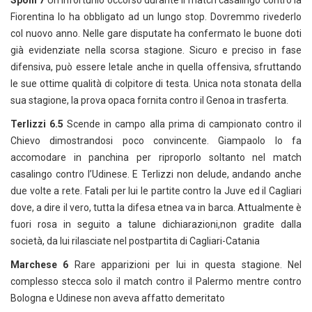
Spolli 7
Un infortunio occorso durante il match casalingo contro la
Fiorentina lo ha obbligato ad un lungo stop. Dovremmo rivederlo
col nuovo anno. Nelle gare disputate ha confermato le buone doti
già evidenziate nella scorsa stagione. Sicuro e preciso in fase
difensiva, può essere letale anche in quella offensiva, sfruttando
le sue ottime qualità di colpitore di testa. Unica nota stonata della
sua stagione, la prova opaca fornita contro il Genoa in trasferta.
Terlizzi 6.5
Scende in campo alla prima di campionato contro il
Chievo dimostrandosi poco convincente. Giampaolo lo fa
accomodare in panchina per riproporlo soltanto nel match
casalingo contro l’Udinese. E Terlizzi non delude, andando anche
due volte a rete. Fatali per lui le partite contro la Juve ed il Cagliari
dove, a dire il vero, tutta la difesa etnea va in barca. Attualmente è
fuori rosa in seguito a talune dichiarazioni,non gradite dalla
società, da lui rilasciate nel postpartita di Cagliari-Catania
Marchese 6
Rare apparizioni per lui in questa stagione. Nel
complesso stecca solo il match contro il Palermo mentre contro
Bologna e Udinese non aveva affatto demeritato