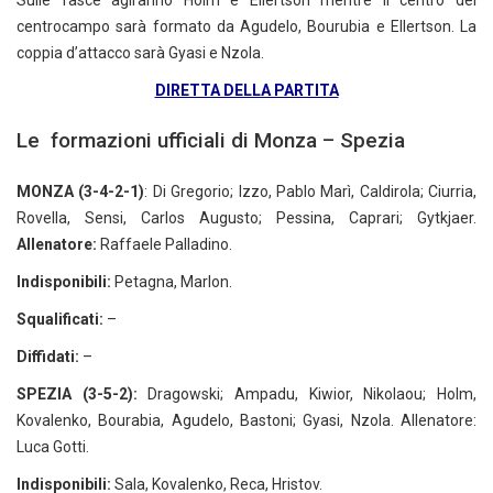
Sulle fasce agiranno Holm e Ellertson mentre il centro del
centrocampo sarà formato da Agudelo, Bourubia e Ellertson. La
coppia d’attacco sarà Gyasi e Nzola.
DIRETTA DELLA PARTITA
Le formazioni ufficiali di Monza – Spezia
MONZA (3-4-2-1)
: Di Gregorio; Izzo, Pablo Marì, Caldirola; Ciurria,
Rovella, Sensi, Carlos Augusto; Pessina, Caprari; Gytkjaer.
Allenatore:
Raffaele Palladino.
Indisponibili:
Petagna, Marlon.
Squalificati:
–
Diffidati:
–
SPEZIA (3-5-2):
Dragowski; Ampadu, Kiwior, Nikolaou; Holm,
Kovalenko, Bourabia, Agudelo, Bastoni; Gyasi, Nzola. Allenatore:
Luca Gotti.
Indisponibili:
Sala, Kovalenko, Reca, Hristov.