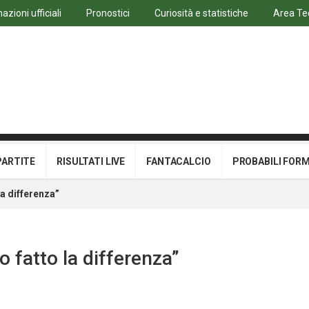
azioni ufficiali
Pronostici
Curiosità e statistiche
Area Te
PARTITE
RISULTATI LIVE
FANTACALCIO
PROBABILI FOR
la differenza”
o fatto la differenza”