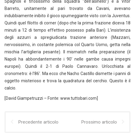
Spagnoli e tifosissimo della squadra “dell’asinello”) e a Vitor
Barreto, unitamente al pari trovato da Cavani, avevano
indubbiamente inibito il gioco spumeggiante visto con la Juventus.
Quindi quel filotto di corner (dopo che la prima frazione diceva 18
minuti a 12 di tempo effettivo possesso palla Bari). L’insistenza
degli azzurri a spregiudicata trazione anteriore (Mazzarri,
nervosissimo, in costante polemica col Quarto Uomo, getta nella
mischia l’artiglieria pesante). Il mismatch nella preparazione (il
Napoli ha abbondantemente i 90’ nelle gambe causa impegni
europei). Quindi il 2-1 di Paolo Cannavaro. Un’occhiata al
cronometro: è l’86’. Ma ecco che Nacho Castillo dismette i panni di
oggetto misterioso e trova la quadratura del cerchio. Questo è il
calcio.
[David Giampetruzzi – Fonte: www.tuttobari.com]
Precedente articolo
Prossimo articolo