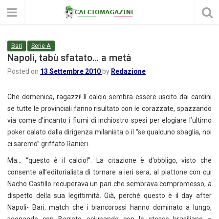
Bari
Serie A
Napoli, tabù sfatato… a metà
Posted on
13 Settembre 2010
by
Redazione
Che domenica, ragazzi! Il calcio sembra essere uscito dai cardini
se tutte le provinciali fanno risultato con le corazzate, spazzando
via come d’incanto i fiumi di inchiostro spesi per elogiare l’ultimo
poker calato dalla dirigenza milanista o il “se qualcuno sbaglia, noi
ci saremo” griffato Ranieri.
Ma… “questo è il calcio!”. La citazione è d’obbligo, visto che
consente all’editorialista di tornare a ieri sera, al piattone con cui
Nacho Castillo recuperava un pari che sembrava compromesso, a
dispetto della sua legittimità. Già, perché questo è il day after
Napoli- Bari, match che i biancorossi hanno dominato a lungo,