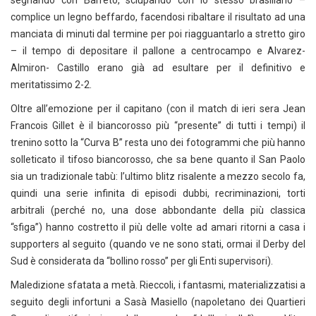
segnando con Barreto, sciupando con lo stesso brasiliano –
complice un legno beffardo, facendosi ribaltare il risultato ad una
manciata di minuti dal termine per poi riagguantarlo a stretto giro
– il tempo di depositare il pallone a centrocampo e Alvarez-
Almiron- Castillo erano già ad esultare per il definitivo e
meritatissimo 2-2.
Oltre all’emozione per il capitano (con il match di ieri sera Jean
Francois Gillet è il biancorosso più “presente” di tutti i tempi) il
trenino sotto la “Curva B” resta uno dei fotogrammi che più hanno
solleticato il tifoso biancorosso, che sa bene quanto il San Paolo
sia un tradizionale tabù: l’ultimo blitz risalente a mezzo secolo fa,
quindi una serie infinita di episodi dubbi, recriminazioni, torti
arbitrali (perché no, una dose abbondante della più classica
“sfiga”) hanno costretto il più delle volte ad amari ritorni a casa i
supporters al seguito (quando ve ne sono stati, ormai il Derby del
Sud è considerata da “bollino rosso” per gli Enti supervisori).
Maledizione sfatata a metà. Rieccoli, i fantasmi, materializzatisi a
seguito degli infortuni a Sasà Masiello (napoletano dei Quartieri