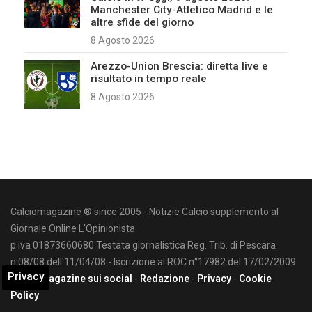
Manchester City-Atletico Madrid e le
altre sfide del giorno
8 Agosto 2026
Arezzo-Union Brescia: diretta live e
risultato in tempo reale
8 Agosto 2026
Calciomagazine ® since 2005 - Notizie Calcio supplemento al
Giornale Online L'Opinionista
p.iva 01873660680 Testata giornalistica Reg. Trib. di Pescara
n.08/08 dell'11/04/08 - Iscrizione al ROC n°17982 del 17/02/2009
Privacy
Calciomagazine sui social
-
Redazione
-
Privacy
-
Cookie
Policy