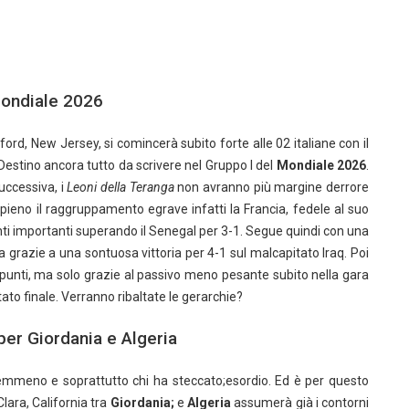
Mondiale 2026
rd, New Jersey, si comincerà subito forte alle 02 italiane con il
 Destino ancora tutto da scrivere nel Gruppo I del
Mondiale 2026
.
uccessiva, i
Leoni della Teranga
non avranno più margine derrore
eno il raggruppamento egrave infatti la Francia, fedele al suo
unti importanti superando il Senegal per 3-1. Segue quindi con una
a grazie a una sontuosa vittoria per 4-1 sul malcapitato Iraq. Poi
 punti, ma solo grazie al passivo meno pesante subito nella gara
ltato finale. Verranno ribaltate le gerarchie?
per Giordania e Algeria
mmeno e soprattutto chi ha steccato;esordio. Ed è per questo
Clara, California tra
Giordania;
e
Algeria
assumerà già i contorni