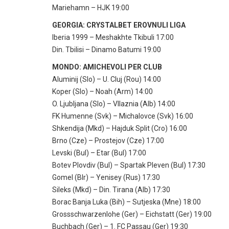
Mariehamn – HJK 19:00
GEORGIA: CRYSTALBET EROVNULI LIGA
Iberia 1999 – Meshakhte Tkibuli 17:00
Din. Tbilisi – Dinamo Batumi 19:00
MONDO: AMICHEVOLI PER CLUB
Aluminij (Slo) – U. Cluj (Rou) 14:00
Koper (Slo) – Noah (Arm) 14:00
O. Ljubljana (Slo) – Vllaznia (Alb) 14:00
FK Humenne (Svk) – Michalovce (Svk) 16:00
Shkendija (Mkd) – Hajduk Split (Cro) 16:00
Brno (Cze) – Prostejov (Cze) 17:00
Levski (Bul) – Etar (Bul) 17:00
Botev Plovdiv (Bul) – Spartak Pleven (Bul) 17:30
Gomel (Blr) – Yenisey (Rus) 17:30
Sileks (Mkd) – Din. Tirana (Alb) 17:30
Borac Banja Luka (Bih) – Sutjeska (Mne) 18:00
Grossschwarzenlohe (Ger) – Eichstatt (Ger) 19:00
Buchbach (Ger) – 1. FC Passau (Ger) 19:30