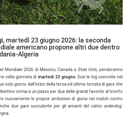
gi, martedì 23 giugno 2026: la seconda
ndiale americano propone altri due dentro
dania-Algeria
 del Mondiale 2026 di Messico, Canada e Stati Uniti, penderanno
e nella giornata di
martedì 23 giugno
. Due le big coinvolte nel
n solo giorno dall’inizio della terza ed ultima tornata di gare che
Obiettivo ormai a un passo per due delle grandi favorite al trionfo
rare nuovamente le proprie ambizioni di gloria nei match contro
anche due gare succulente per gli amanti del calcio
underdog
:
egna.