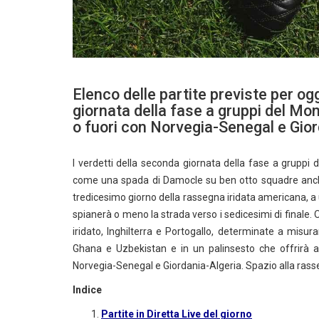
Elenco delle partite previste per og
giornata della fase a gruppi del Mo
o fuori con Norvegia-Senegal e Gior
I verdetti della seconda giornata della fase a gruppi
come una spada di Damocle su ben otto squadre anch
tredicesimo giorno della rassegna iridata americana, a u
spianerà o meno la strada verso i sedicesimi di finale. 
iridato, Inghilterra e Portogallo, determinate a misu
Ghana e Uzbekistan e in un palinsesto che offrirà 
Norvegia-Senegal e Giordania-Algeria. Spazio alla rass
Indice
Partite in Diretta Live del giorno