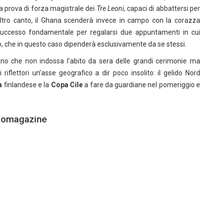
a prova di forza magistrale dei
Tre Leoni
, capaci di abbattersi per
 D’altro canto, il Ghana scenderà invece in campo con la corazza
. Successo fondamentale per regalarsi due appuntamenti in cui
o, che in questo caso dipenderà esclusivamente da se stessi.
Uno che non indossa l’abito da sera delle grandi cerimonie ma
i riflettori un’asse geografico a dir poco insolito: il gelido Nord
a
finlandese e la
Copa Cile
a fare da guardiane nel pomeriggio e
lciomagazine