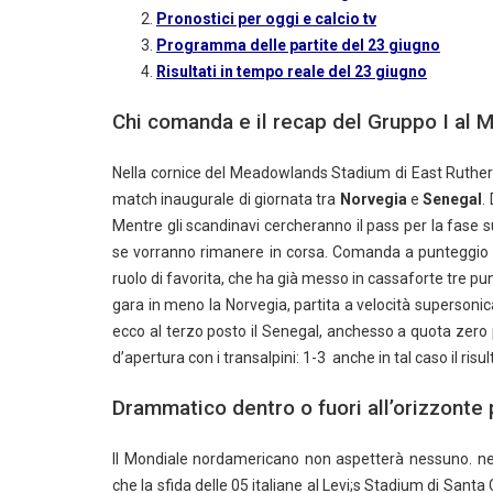
Pronostici per oggi e calcio tv
Programma delle partite del 23 giugno
Risultati in tempo reale del 23 giugno
Chi comanda e il recap del Gruppo I al 
Nella cornice del Meadowlands Stadium di East Rutherfo
match inaugurale di giornata tra
Norvegia
e
Senegal
.
Mentre gli scandinavi cercheranno il pass per la fase s
se vorranno rimanere in corsa. Comanda a punteggio pi
ruolo di favorita, che ha già messo in cassaforte tre p
gara in meno la Norvegia, partita a velocità supersonic
ecco al terzo posto il Senegal, anchesso a quota zero
d’apertura con i transalpini: 1-3 anche in tal caso il risu
Drammatico dentro o fuori all’orizzonte 
Il Mondiale nordamericano non aspetterà nessuno. ne
che la sfida delle 05 italiane al Levi;s Stadium di Santa 