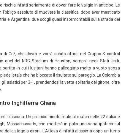
rischia infatti seriamente di dover fare le valigie in anticipo. Le
 l’bbligo assoluto di muovere la classifica, dopo aver masticato
ria e Argentina, due scogli quasi insormontabili sulla strada dei
o
di Cr7, che dovrà e vorrà subito rifarsi nel Gruppo K control
in quel del NRG Stadium di Houston, sempre negli Stati Uniti.
 partita in cui i lusitani hanno palleggiato molto a vuoto senza
piede letale che ha bloccato il risultato sul pareggio. La Colombia
i asiatici per 3-1, prendendosi la vetta solitaria del girone, oltre
.
ntro Inghilterra-Ghana
unti ciascuna. Un preludio niente male al match delle 22 italiane
ugh, Massachussets, che metterà in palio una seria ipoteca sul
ne dello stage a gironi. L’Attesa è infatti altissima dopo un turno