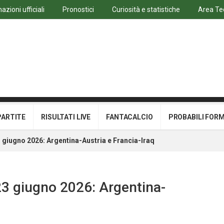
azioni ufficiali
Pronostici
Curiosità e statistiche
Area Te
PARTITE
RISULTATI LIVE
FANTACALCIO
PROBABILI FOR
23 giugno 2026: Argentina-Austria e Francia-Iraq
 23 giugno 2026: Argentina-