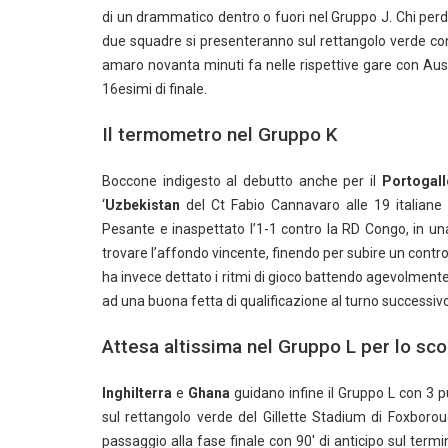
di un drammatico dentro o fuori nel Gruppo J. Chi perde 
due squadre si presenteranno sul rettangolo verde con
amaro novanta minuti fa nelle rispettive gare con Aust
16esimi di finale.
Il termometro nel Gruppo K
Boccone indigesto al debutto anche per il
Portogall
‘
Uzbekistan
del Ct Fabio Cannavaro alle 19 italiane 
Pesante e inaspettato l’1-1 contro la RD Congo, in una
trovare l’affondo vincente, finendo per subire un contro
ha invece dettato i ritmi di gioco battendo agevolmente gl
ad una buona fetta di qualificazione al turno successivo
Attesa altissima nel Gruppo L per lo sco
Inghilterra
e
Ghana
guidano infine il Gruppo L con 3 p
sul rettangolo verde del Gillette Stadium di Foxboro
passaggio alla fase finale con 90′ di anticipo sul termi