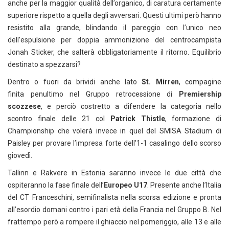
anche per la maggior qualità dell’organico, di caratura certamente
superiore rispetto a quella degli avversari. Questi ultimi però hanno
resistito alla grande, blindando il pareggio con l’unico neo
dell’espulsione per doppia ammonizione del centrocampista
Jonah Sticker, che salterà obbligatoriamente il ritorno. Equilibrio
destinato a spezzarsi?
Dentro o fuori da brividi anche lato
St. Mirren
, compagine
finita penultimo nel Gruppo retrocessione di
Premiership
scozzese
, e perciò costretto a difendere la categoria nello
scontro finale delle 21 col
Patrick Thistle
, formazione di
Championship che volerà invece in quel del SMISA Stadium di
Paisley per provare l’impresa forte dell’1-1 casalingo dello scorso
giovedì.
Tallinn e Rakvere in Estonia saranno invece le due città che
ospiteranno la fase finale dell’
Europeo U17
. Presente anche l’Italia
del CT Franceschini, semifinalista nella scorsa edizione e pronta
all’esordio domani contro i pari età della Francia nel Gruppo B. Nel
frattempo però a rompere il ghiaccio nel pomeriggio, alle 13 e alle