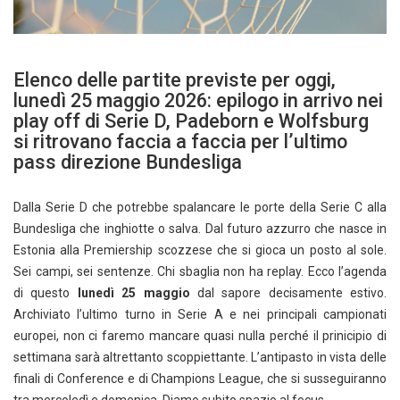
Elenco delle partite previste per oggi,
lunedì 25 maggio 2026: epilogo in arrivo nei
play off di Serie D, Padeborn e Wolfsburg
si ritrovano faccia a faccia per l’ultimo
pass direzione Bundesliga
Dalla Serie D che potrebbe spalancare le porte della Serie C alla
Bundesliga che inghiotte o salva. Dal futuro azzurro che nasce in
Estonia alla Premiership scozzese che si gioca un posto al sole.
Sei campi, sei sentenze. Chi sbaglia non ha replay. Ecco l’agenda
di questo
lunedì 25 maggio
dal sapore decisamente estivo.
Archiviato l’ultimo turno in Serie A e nei principali campionati
europei, non ci faremo mancare quasi nulla perché il prinicipio di
settimana sarà altrettanto scoppiettante. L’antipasto in vista delle
finali di Conference e di Champions League, che si susseguiranno
tra mercoledì e domenica. Diamo subito spazio al focus.