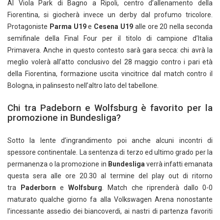
Al Viola Park di Bagno a Ripoli, centro d’allenamento della
Fiorentina, si giocherà invece un derby dal profumo tricolore.
Protagoniste
Parma U19
e
Cesena U19
alle ore 20 nella seconda
semifinale della Final Four per il titolo di campione d’Italia
Primavera. Anche in questo contesto sarà gara secca: chi avrà la
meglio volerà all’atto conclusivo del 28 maggio contro i pari età
della Fiorentina, formazione uscita vincitrice dal match contro il
Bologna, in palinsesto nell’altro lato del tabellone.
Chi tra Padeborn e Wolfsburg è favorito per la
promozione in Bundesliga?
Sotto la lente d’ingrandimento poi anche alcuni incontri di
spessore continentale. La sentenza di terzo ed ultimo grado per la
permanenza o la promozione in
Bundesliga
verrà infatti emanata
questa sera alle ore 20.30 al termine del play out di ritorno
tra
Paderborn
e
Wolfsburg
. Match che riprenderà dallo 0-0
maturato qualche giorno fa alla Volkswagen Arena nonostante
l’incessante assedio dei biancoverdi, ai nastri di partenza favoriti