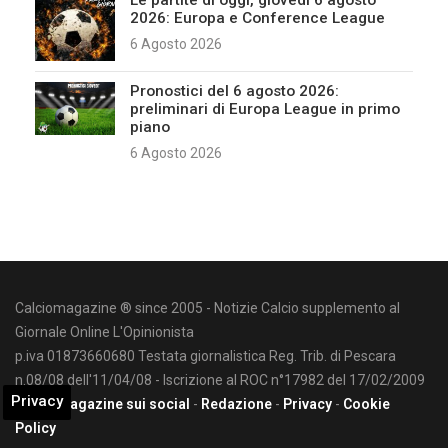
2026: Europa e Conference League
6 Agosto 2026
Pronostici del 6 agosto 2026:
preliminari di Europa League in primo
piano
6 Agosto 2026
Calciomagazine ® since 2005 - Notizie Calcio supplemento al
Giornale Online L'Opinionista
p.iva 01873660680 Testata giornalistica Reg. Trib. di Pescara
n.08/08 dell'11/04/08 - Iscrizione al ROC n°17982 del 17/02/2009
Privacy
Calciomagazine sui social
-
Redazione
-
Privacy
-
Cookie
Policy