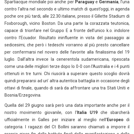
Spartiacque mondiale poi anche per
Paraguay
e
Germania
, l’una
contro l’altra nel secondo e ultimo match di quest’oggi, in agenda
poche ore più tardi, alle 22.30 italiane, presso il Gillette Stadium di
Foxborough, vicino Boston. Da una parte la corazzata teutonica,
capace di trionfare nel Gruppo E a fronte dell’unico k.o. indolore
contro l’Ecuador. Risultato ininfluente in vista del passaggio ai
sedicesimi, che però i tedeschi vorranno al più presto cancellare
per confermarsi nel novero delle favorite alla finalissima del 19
luglio. Dall’altra invece la cenerentola sudamericana, ripescata
come una delle migliori terze dopo lo 0-0 con l’Australia e i 4 punti
ottenuti in tre turni. Chi riuscirà a superare questo scoglio dovrà
quindi prepararsi ad un’ altra autentica battaglia in occasione degli
ottavi di finale, quando di sarà da affrontare una tra Stati Uniti e
Bosnia/Erzegovina.
Quella del 29 giugno sarà però una data importante anche per il
nostro movimento giovanile, con l’
Italia U19
che sbarcherà
ufficialmente in Galles per iniziare al meglio nell’
Europeo
di
categoria. I ragazzi del Ct Bollini saranno chiamati a imporre il
proprio gioco fin dalle battute finali della manifestazione e della