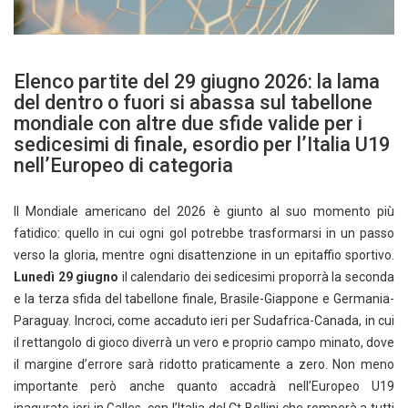
Elenco partite del 29 giugno 2026: la lama
del dentro o fuori si abassa sul tabellone
mondiale con altre due sfide valide per i
sedicesimi di finale, esordio per l’Italia U19
nell’Europeo di categoria
Il Mondiale americano del 2026 è giunto al suo momento più
fatidico: quello in cui ogni gol potrebbe trasformarsi in un passo
verso la gloria, mentre ogni disattenzione in un epitaffio sportivo.
Lunedì 29 giugno
il calendario dei sedicesimi proporrà la seconda
e la terza sfida del tabellone finale, Brasile-Giappone e Germania-
Paraguay. Incroci, come accaduto ieri per Sudafrica-Canada, in cui
il rettangolo di gioco diverrà un vero e proprio campo minato, dove
il margine d’errore sarà ridotto praticamente a zero. Non meno
importante però anche quanto accadrà nell’Europeo U19
inagurato ieri in Galles, con l’Italia del Ct Bollini che romperà a tutti