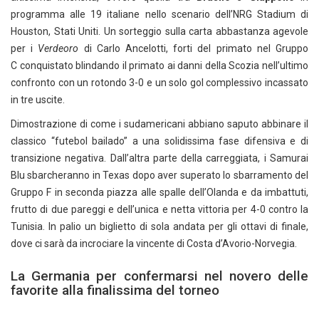
programma alle 19 italiane nello scenario dell’NRG Stadium di
Houston, Stati Uniti. Un sorteggio sulla carta abbastanza agevole
per i
Verdeoro
di Carlo Ancelotti, forti del primato nel Gruppo
C conquistato blindando il primato ai danni della Scozia nell’ultimo
confronto con un rotondo 3-0 e un solo gol complessivo incassato
in tre uscite.
Dimostrazione di come i sudamericani abbiano saputo abbinare il
classico “futebol bailado” a una solidissima fase difensiva e di
transizione negativa. Dall’altra parte della carreggiata, i Samurai
Blu sbarcheranno in Texas dopo aver superato lo sbarramento del
Gruppo F in seconda piazza alle spalle dell’Olanda e da imbattuti,
frutto di due pareggi e dell’unica e netta vittoria per 4-0 contro la
Tunisia. In palio un biglietto di sola andata per gli ottavi di finale,
dove ci sarà da incrociare la vincente di Costa d’Avorio-Norvegia.
La Germania per confermarsi nel novero delle
favorite alla finalissima del torneo