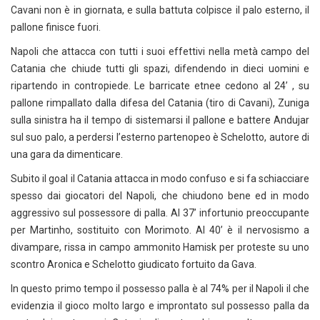
Cavani non è in giornata, e sulla battuta colpisce il palo esterno, il
pallone finisce fuori.
Napoli che attacca con tutti i suoi effettivi nella metà campo del
Catania che chiude tutti gli spazi, difendendo in dieci uomini e
ripartendo in contropiede. Le barricate etnee cedono al 24’ , su
pallone rimpallato dalla difesa del Catania (tiro di Cavani), Zuniga
sulla sinistra ha il tempo di sistemarsi il pallone e battere Andujar
sul suo palo, a perdersi l’esterno partenopeo è Schelotto, autore di
una gara da dimenticare.
Subito il goal il Catania attacca in modo confuso e si fa schiacciare
spesso dai giocatori del Napoli, che chiudono bene ed in modo
aggressivo sul possessore di palla. Al 37’ infortunio preoccupante
per Martinho, sostituito con Morimoto. Al 40’ è il nervosismo a
divampare, rissa in campo ammonito Hamisk per proteste su uno
scontro Aronica e Schelotto giudicato fortuito da Gava.
In questo primo tempo il possesso palla è al 74% per il Napoli il che
evidenzia il gioco molto largo e improntato sul possesso palla da