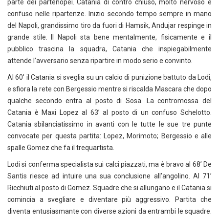
parte dei partenopei. Catania di contro chiuso, molto nervoso e
confuso nelle ripartenze. Inizio secondo tempo sempre in mano
del Napoli, grandissimo tiro da fuori di Hamsik, Andujar respinge in
grande stile. Il Napoli sta bene mentalmente, fisicamente e il
pubblico trascina la squadra, Catania che inspiegabilmente
attende l’avversario senza ripartire in modo serio e convinto.
Al 60’ il Catania si sveglia su un calcio di punizione battuto da Lodi,
e sfiora la rete con Bergessio mentre si riscalda Mascara che dopo
qualche secondo entra al posto di Sosa. La contromossa del
Catania è Maxi Lopez al 63’ al posto di un confuso Schelotto.
Catania sbilanciatissimo in avanti con le tutte le sue tre punte
convocate per questa partita: Lopez, Morimoto; Bergessio e alle
spalle Gomez che fa il trequartista.
Lodi si conferma specialista sui calci piazzati, ma è bravo al 68’ De
Santis riesce ad intuire una sua conclusione all’angolino. Al 71’
Ricchiuti al posto di Gomez. Squadre che si allungano e il Catania si
comincia a svegliare e diventare più aggressivo. Partita che
diventa entusiasmante con diverse azioni da entrambi le squadre.