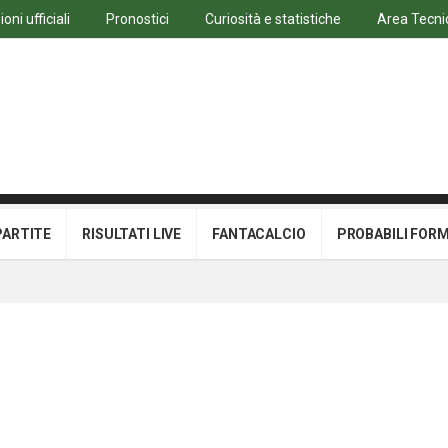
ni ufficiali
Pronostici
Curiosità e statistiche
Area Tecni
PARTITE
RISULTATI LIVE
FANTACALCIO
PROBABILI FOR