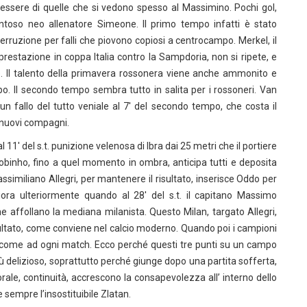
essere di quelle che si vedono spesso al Massimino. Pochi gol,
ntoso neo allenatore Simeone. Il primo tempo infatti è stato
erruzione per falli che piovono copiosi a centrocampo. Merkel, il
estazione in coppa Italia contro la Sampdoria, non si ripete, e
co. Il talento della primavera rossonera viene anche ammonito e
po. Il secondo tempo sembra tutto in salita per i rossoneri. Van
allo del tutto veniale al 7′ del secondo tempo, che costa il
i nuovi compagni.
1′ del s.t. punizione velenosa di Ibra dai 25 metri che il portiere
binho, fino a quel momento in ombra, anticipa tutti e deposita
Massimiliano Allegri, per mantenere il risultato, inserisce Oddo per
ra ulteriormente quando al 28′ del s.t. il capitano Massimo
he affollano la mediana milanista. Questo Milan, targato Allegri,
isultato, come conviene nel calcio moderno. Quando poi i campioni
ale come ad ogni match. Ecco perché questi tre punti su un campo
iù delizioso, soprattutto perché giunge dopo una partita sofferta,
ale, continuità, accrescono la consapevolezza all’ interno dello
 sempre l’insostituibile Zlatan.