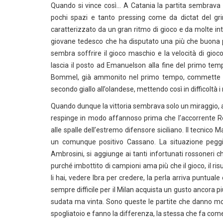
Quando si vince così… A Catania la partita sembrava 
pochi spazi e tanto pressing come da dictat del gri
caratterizzato da un gran ritmo di gioco e da molte int
giovane tedesco che ha disputato una più che buona pr
sembra soffrire il gioco maschio e la velocità di gio
lascia il posto ad Emanuelson alla fine del primo tem
Bommel, già ammonito nel primo tempo, commette un f
secondo giallo all’olandese, mettendo così in difficoltà 
Quando dunque la vittoria sembrava solo un miraggio, al 1
respinge in modo affannoso prima che l’accorrente Ro
alle spalle dell’estremo difensore siciliano. Il tecnico 
un comunque positivo Cassano. La situazione peggio
Ambrosini, si aggiunge ai tanti infortunati rossoneri c
purché imbottito di campioni ama più che il gioco, il r
li hai, vedere Ibra per credere, la perla arriva puntu
sempre difficile per il Milan acquista un gusto ancora p
sudata ma vinta. Sono queste le partite che danno mor
spogliatoio e fanno la differenza, la stessa che fa come