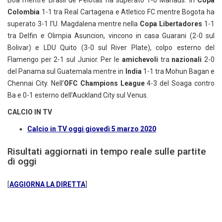
Boa mentre Brasil de Pelotas ha superato 1-0 Manaus. In
Copa
Colombia
1-1 tra Real Cartagena e Atletico FC mentre Bogota ha
superato 3-1 l’U. Magdalena mentre nella
Copa Libertadores
1-1
tra Delfin e Olimpia Asuncion, vincono in casa Guarani (2-0 sul
Bolivar) e LDU Quito (3-0 sul River Plate), colpo esterno del
Flamengo per 2-1 sul Junior. Per le
amichevoli
tra
nazionali
2-0
del Panama sul Guatemala mentre in
India
1-1 tra Mohun Bagan e
Chennai City. Nell’
OFC Champions League
4-3 del Soaga contro
Ba e 0-1 esterno dell’Auckland City sul Venus.
CALCIO IN TV
Calcio in TV oggi giovedì 5 marzo 2020
Risultati aggiornati in tempo reale sulle partite
di oggi
[
AGGIORNA LA DIRETTA
]