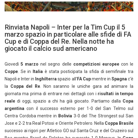
Rinviata Napoli – Inter per la Tim Cup il 5
marzo spazio in particolare alle sfide di FA
Cup e di Coppa del Re. Nella notte ha
giocato il calcio sud americano
Giovedì
5 marzo
nel segno delle
competizioni
europee
con le
Coppe
. Se in
Italia
è stata posticipata la sfida di semifinale tra
Napoli e Inter in
Inghilterra
spazio all’
FA Cup
mentre in
Spagna
c’è
la
Coppa del Re
. Non saranno le uniche gara ad animare la
giornata ma prima di entrare nei dettagli con i
risultati in tempo
reale
di oggi, spazio a chi ha già giocato. Partiamo dalla
Copa
argentina
con il successo esterno per 1-0 del San Telmo sul
Centra Cordoba mentre in
Bolivia
3-0 del The Strongest sul San
Jose e 2-2 tra Real Potosi e Oriente Petrolero. Nella
Coppa Brasile
successo ai rigori per Atletico GO sul Santa Cruz e del Cruzeiro sul