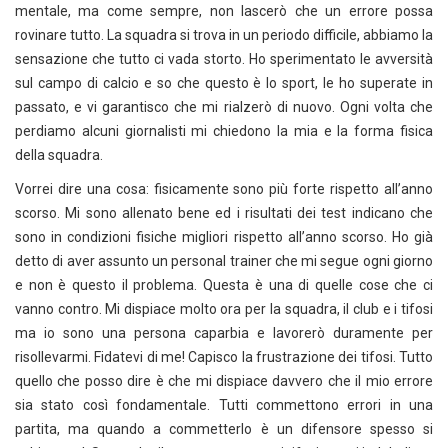
mentale, ma come sempre, non lascerò che un errore possa
rovinare tutto. La squadra si trova in un periodo difficile, abbiamo la
sensazione che tutto ci vada storto. Ho sperimentato le avversità
sul campo di calcio e so che questo è lo sport, le ho superate in
passato, e vi garantisco che mi rialzerò di nuovo. Ogni volta che
perdiamo alcuni giornalisti mi chiedono la mia e la forma fisica
della squadra.
Vorrei dire una cosa: fisicamente sono più forte rispetto all’anno
scorso. Mi sono allenato bene ed i risultati dei test indicano che
sono in condizioni fisiche migliori rispetto all’anno scorso. Ho già
detto di aver assunto un personal trainer che mi segue ogni giorno
e non è questo il problema. Questa è una di quelle cose che ci
vanno contro. Mi dispiace molto ora per la squadra, il club e i tifosi
ma io sono una persona caparbia e lavorerò duramente per
risollevarmi. Fidatevi di me! Capisco la frustrazione dei tifosi. Tutto
quello che posso dire è che mi dispiace davvero che il mio errore
sia stato così fondamentale. Tutti commettono errori in una
partita, ma quando a commetterlo è un difensore spesso si