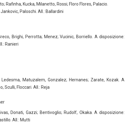
o; Rafinha, Kucka, Milanetto, Rossi; Floro Flores, Palacio.
Jankovic, Paloschi. All.: Ballardini
eco, Brighi, Perrotta; Menez; Vucinic, Borriello. A disposizione:
l.: Ranieri
u; Ledesma, Matuzalem, Gonzalez; Hernanes; Zarate, Kozak. A
Sculli, Floccari. All.: Reja
ner
; Rivas, Donati, Gazzi; Bentivoglio; Rudolf, Okaka. A disposizione:
illo. All.: Mutti