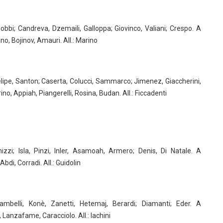
Gobbi; Candreva, Dzemaili, Galloppa; Giovinco, Valiani; Crespo. A
no, Bojinov, Amauri. All.: Marino
elipe, Santon; Caserta, Colucci, Sammarco; Jimenez, Giaccherini,
no, Appiah, Piangerelli, Rosina, Budan. All.: Ficcadenti
zi; Isla, Pinzi, Inler, Asamoah, Armero; Denis, Di Natale. A
di, Corradi. All.: Guidolin
ambelli, Konè, Zanetti, Hetemaj, Berardi; Diamanti; Eder. A
, Lanzafame, Caracciolo. All.: Iachini