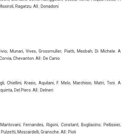
Missiroli, Ragatzu. All.: Donadoni
rivio; Munari, Vives, Grossmuller; Piatti, Mesbah; Di Michele. A
 Corvia, Chevanton. All.: De Canio
 Chiellini; Krasic, Aquilani, F. Melo, Marchisio; Matri, Toni. A
uinta, Del Piero. All.: Delneri
 Mantovani; Fernandes, Rigoni, Constant; Bogliacino; Pellissier,
ulzetti, Moscardelli, Granoche. All.: Pioli