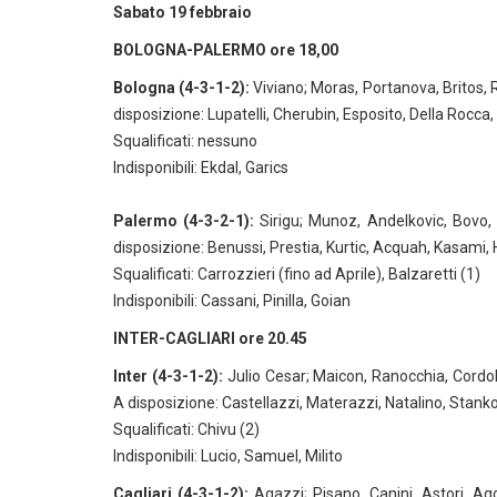
Sabato 19 febbraio
BOLOGNA-PALERMO ore 18,00
Bologna (4-3-1-2):
Viviano; Moras, Portanova, Britos, R
disposizione: Lupatelli, Cherubin, Esposito, Della Rocca,
Squalificati: nessuno
Indisponibili: Ekdal, Garics
Palermo (4-3-2-1):
Sirigu; Munoz, Andelkovic, Bovo, Ga
disposizione: Benussi, Prestia, Kurtic, Acquah, Kasami, 
Squalificati: Carrozzieri (fino ad Aprile), Balzaretti (1)
Indisponibili: Cassani, Pinilla, Goian
INTER-CAGLIARI ore 20.45
Inter (4-3-1-2):
Julio Cesar; Maicon, Ranocchia, Cordoba
A disposizione: Castellazzi, Materazzi, Natalino, Stank
Squalificati: Chivu (2)
Indisponibili: Lucio, Samuel, Milito
Cagliari (4-3-1-2):
Agazzi; Pisano, Canini, Astori, Ag