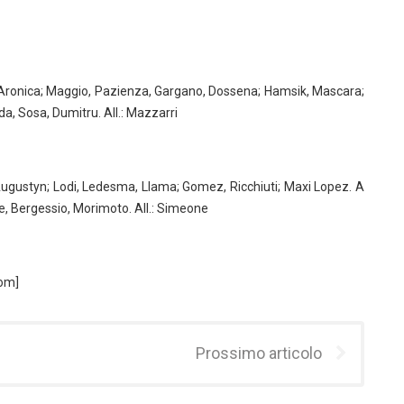
Aronica; Maggio, Pazienza, Gargano, Dossena; Hamsik, Mascara;
da, Sosa, Dumitru. All.: Mazzarri
 Augustyn; Lodi, Ledesma, Llama; Gomez, Ricchiuti; Maxi Lopez. A
ce, Bergessio, Morimoto. All.: Simeone
com]
Prossimo articolo