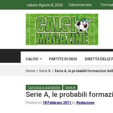
Calciomercato
Formazio
sabato Agosto 8, 2026
CALCIO
PARTITE DI OGGI
DIRETTA DELLE 
Home
Serie A
Serie A, le probabili formazioni de
Curiosità e statistiche
Serie A
Serie A, le probabili forma
Posted on
18 Febbraio 2011
by
Redazione