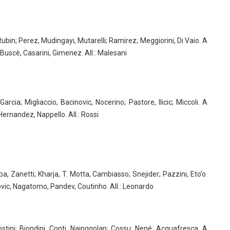
ubin; Perez, Mudingayi, Mutarelli; Ramirez; Meggiorini, Di Vaio. A
 Buscè, Casarini, Gimenez. All.: Malesani
rcia; Migliaccio, Bacinovic, Nocerino; Pastore, Ilicic; Miccoli. A
Hernandez, Nappello. All.: Rossi
, Zanetti; Kharja, T. Motta, Cambiasso; Snejider; Pazzini, Eto’o.
ovic, Nagatomo, Pandev, Coutinho. All.: Leonardo
ostini; Biondini, Conti, Nainggolan; Cossu; Nené, Acquafresca. A