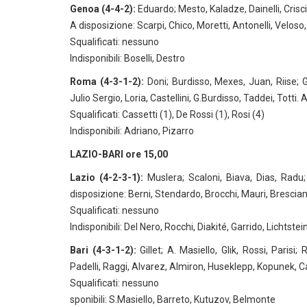
Genoa (4-4-2):
Eduardo; Mesto, Kaladze, Dainelli, Criscit
A disposizione: Scarpi, Chico, Moretti, Antonelli, Veloso, 
Squalificati: nessuno
Indisponibili: Boselli, Destro
Roma (4-3-1-2):
Doni; Burdisso, Mexes, Juan, Riise; Gr
Julio Sergio, Loria, Castellini, G.Burdisso, Taddei, Totti. Al
Squalificati: Cassetti (1), De Rossi (1), Rosi (4)
Indisponibili: Adriano, Pizarro
LAZIO-BARI ore 15,00
Lazio (4-2-3-1):
Muslera; Scaloni, Biava, Dias, Rad
disposizione: Berni, Stendardo, Brocchi, Mauri, Bresciano, 
Squalificati: nessuno
Indisponibili: Del Nero, Rocchi, Diakité, Garrido, Lichtstei
Bari (4-3-1-2):
Gillet; A. Masiello, Glik, Rossi, Parisi
Padelli, Raggi, Alvarez, Almiron, Huseklepp, Kopunek, Cast
Squalificati: nessuno
sponibili: S.Masiello, Barreto, Kutuzov, Belmonte