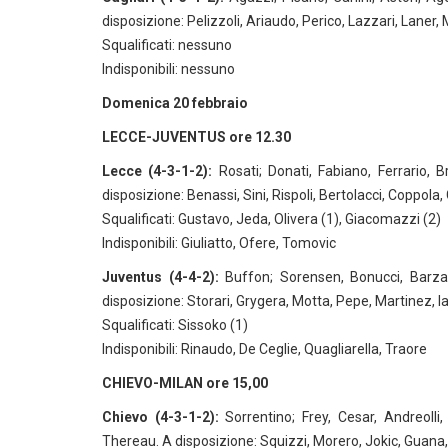
disposizione: Pelizzoli, Ariaudo, Perico, Lazzari, Laner, 
Squalificati: nessuno
Indisponibili: nessuno
Domenica 20 febbraio
LECCE-JUVENTUS ore 12.30
Lecce (4-3-1-2):
Rosati; Donati, Fabiano, Ferrario, B
disposizione: Benassi, Sini, Rispoli, Bertolacci, Coppola,
Squalificati: Gustavo, Jeda, Olivera (1), Giacomazzi (2)
Indisponibili: Giuliatto, Ofere, Tomovic
Juventus (4-4-2):
Buffon; Sorensen, Bonucci, Barzagli,
disposizione: Storari, Grygera, Motta, Pepe, Martinez, Iaq
Squalificati: Sissoko (1)
Indisponibili: Rinaudo, De Ceglie, Quagliarella, Traore
CHIEVO-MILAN ore 15,00
Chievo (4-3-1-2):
Sorrentino; Frey, Cesar, Andreolli,
Thereau. A disposizione: Squizzi, Morero, Jokic, Guana, P