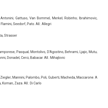
 Antonini; Gattuso, Van Bommel, Merkel; Robinho; Ibrahimovic,
amini, Seedorf, Pato. All.: Allegri
ta, Strasser
amporese, Pasqual; Montolivo, D’Agostino, Behrami; Ljajic, Mutu;
nni, Donadel, Cerci, Babacar. All.: Mihajlovic
, Ziegler; Mannini, Palombo, Poli, Guberti; Macheda, Maccarone. A
 Koman, Zaza. All.: Di Carlo