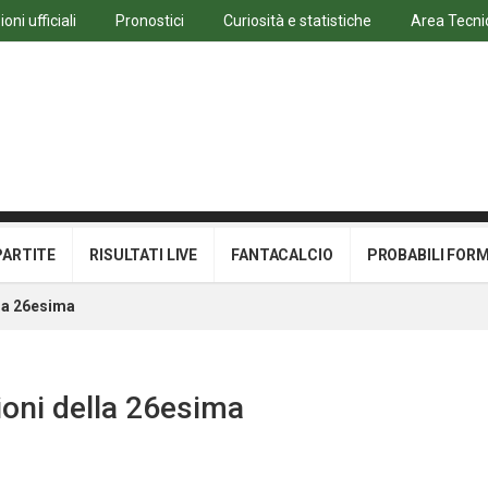
ni ufficiali
Pronostici
Curiosità e statistiche
Area Tecni
PARTITE
RISULTATI LIVE
FANTACALCIO
PROBABILI FOR
lla 26esima
zioni della 26esima