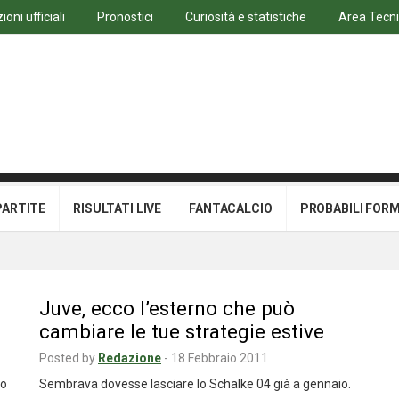
oni ufficiali
Pronostici
Curiosità e statistiche
Area Tecn
PARTITE
RISULTATI LIVE
FANTACALCIO
PROBABILI FOR
Juve, ecco l’esterno che può
cambiare le tue strategie estive
Posted by
Redazione
-
18 Febbraio 2011
to
Sembrava dovesse lasciare lo Schalke 04 già a gennaio.