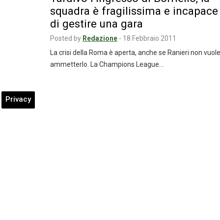
squadra è fragilissima e incapace
di gestire una gara
Posted by
Redazione
-
18 Febbraio 2011
La crisi della Roma è aperta, anche se Ranieri non vuol
ammetterlo. La Champions League…
Privacy
Mantovani: “Ora penso al Chievo
poi si vedrà”