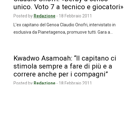
unico. Voto 7 a tecnico e giocatori»
Posted by
Redazione
-
18 Febbraio 2011
L’ex capitano del Genoa Claudio Onofri, intervistato in
esclusiva da Pianetagenoa, promuove tutti. Gara a…
e
Kwadwo Asamoah: “Il capitano ci
stimola sempre a fare di più e a
correre anche per i compagni”
Posted by
Redazione
-
18 Febbraio 2011
Ne ha giocate 25 su 25 di cui 24 dal primo minuto. E’ il
secondo…
Samp: non ci resta che cantare…
Posted by
Redazione
-
18 Febbraio 2011