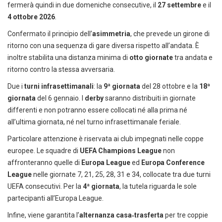
fermerà quindi in due domeniche consecutive, il
27 settembre
e il
4 ottobre 2026
.
Confermato il principio dell’
asimmetria
, che prevede un girone di
ritorno con una sequenza di gare diversa rispetto all’andata. È
inoltre stabilita una distanza minima di
otto giornate
tra andata e
ritorno contro la stessa avversaria.
Due i
turni infrasettimanali
: la
9ª giornata
del 28 ottobre e la
18ª
giornata
del 6 gennaio. I
derby
saranno distribuiti in giornate
differenti e non potranno essere collocati né alla prima né
all’ultima giornata, né nel turno infrasettimanale feriale.
Particolare attenzione è riservata ai club impegnati nelle coppe
europee. Le squadre di
UEFA Champions League
non
affronteranno quelle di
Europa League
ed
Europa Conference
League
nelle giornate 7, 21, 25, 28, 31 e 34, collocate tra due turni
UEFA consecutivi. Per la
4ª giornata
, la tutela riguarda le sole
partecipanti all’Europa League.
Infine, viene garantita l’
alternanza casa‑trasferta
per tre coppie