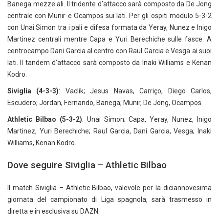
Banega mezze ali. Il tridente d’attacco sarà composto da De Jong
centrale con Munir e Ocampos sui lati. Per gli ospiti modulo 5-3-2
con Unai Simon tra i pali e difesa formata da Yeray, Nunez e Inigo
Martinez centrali mentre Capa e Yuri Berechiche sulle fasce. A
centrocampo Dani Garcia al centro con Raul Garcia e Vesga ai suoi
lati. Il tandem d’attacco sarà composto da Inaki Williams e Kenan
Kodro.
Siviglia (4-3-3)
: Vaclik; Jesus Navas, Carriço, Diego Carlos,
Escudero; Jordan, Fernando, Banega; Munir, De Jong, Ocampos.
Athletic Bilbao (5-3-2)
: Unai Simon; Capa, Yeray, Nunez, Inigo
Martinez, Yuri Berechiche; Raul Garcia, Dani Garcia, Vesga; Inaki
Williams, Kenan Kodro.
Dove seguire Siviglia – Athletic Bilbao
Il match Siviglia – Athletic Bilbao, valevole per la diciannovesima
giornata del campionato di Liga spagnola, sarà trasmesso in
diretta e in esclusiva su DAZN.