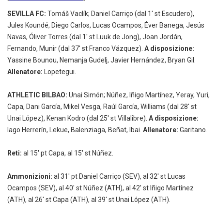
SEVILLA FC:
Tomáš Vaclík; Daniel Carriço (dal 1' st Escudero),
Jules Koundé, Diego Carlos, Lucas Ocampos, Éver Banega, Jesús
Navas, Óliver Torres (dal 1' st Luuk de Jong), Joan Jordán,
Fernando, Munir (dal 37' st Franco Vázquez).
A disposizione:
Yassine Bounou, Nemanja Gudelj, Javier Hernández, Bryan Gil.
Allenatore:
Lopetegui.
ATHLETIC BILBAO:
Unai Simón; Núñez, Iñigo Martínez, Yeray, Yuri,
Capa, Dani García, Mikel Vesga, Raúl García, Williams (dal 28' st
Unai López), Kenan Kodro (dal 25' st Villalibre).
A disposizione:
Iago Herrerín, Lekue, Balenziaga, Beñat, Ibai.
Allenatore:
Garitano.
Reti:
al 15' pt Capa, al 15' st Núñez.
Ammonizioni:
al 31' pt Daniel Carriço (SEV), al 32' st Lucas
Ocampos (SEV), al 40' st Núñez (ATH), al 42' st Iñigo Martínez
(ATH), al 26' st Capa (ATH), al 39' st Unai López (ATH).