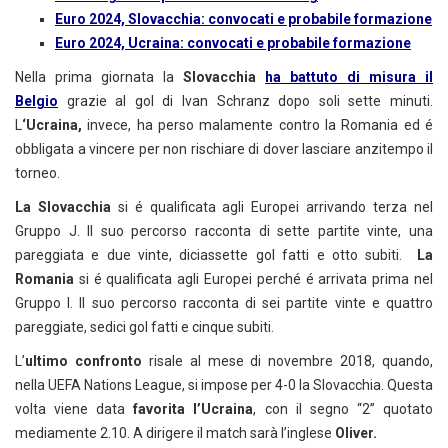
Euro 2024, Slovacchia: convocati e probabile formazione
Euro 2024, Ucraina: convocati e probabile formazione
Nella prima giornata la
Slovacchia
ha battuto di misura il
Belgio
grazie al gol di Ivan Schranz dopo soli sette minuti.
L
‘Ucraina,
invece, ha perso malamente contro la Romania ed é
obbligata a vincere per non rischiare di dover lasciare anzitempo il
torneo.
La Slovacchia
si é qualificata agli Europei arrivando terza nel
Gruppo J. Il suo percorso racconta di sette partite vinte, una
pareggiata e due vinte, diciassette gol fatti e otto subiti.
La
Romania
si é qualificata agli Europei perché é arrivata prima nel
Gruppo I. Il suo percorso racconta di sei partite vinte e quattro
pareggiate, sedici gol fatti e cinque subiti.
L’
ultimo confronto
risale al mese di novembre 2018, quando,
nella UEFA Nations League, si impose per 4-0 la Slovacchia. Questa
volta viene data
favorita l’Ucraina
, con il segno “2” quotato
mediamente 2.10. A dirigere il match sarà l’inglese
Oliver.