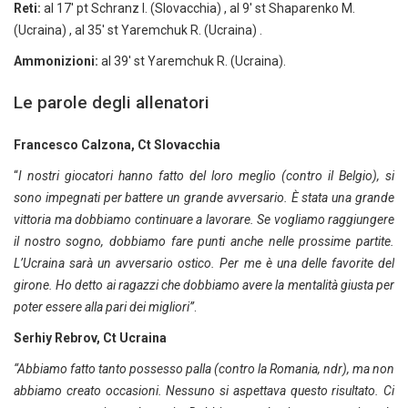
Reti:
al 17′ pt Schranz I. (Slovacchia) , al 9′ st Shaparenko M.
(Ucraina) , al 35′ st Yaremchuk R. (Ucraina) .
Ammonizioni:
al 39′ st Yaremchuk R. (Ucraina).
Le parole degli allenatori
Francesco Calzona, Ct Slovacchia
“
I nostri giocatori hanno fatto del loro meglio (contro il Belgio), si
sono impegnati per battere un grande avversario. È stata una grande
vittoria ma dobbiamo continuare a lavorare. Se vogliamo raggiungere
il nostro sogno, dobbiamo fare punti anche nelle prossime partite.
L’Ucraina sarà un avversario ostico. Per me è una delle favorite del
girone. Ho detto ai ragazzi che dobbiamo avere la mentalità giusta per
poter essere alla pari dei migliori”
.
Serhiy Rebrov, Ct Ucraina
“Abbiamo fatto tanto possesso palla (contro la Romania, ndr), ma non
abbiamo creato occasioni. Nessuno si aspettava questo risultato. Ci