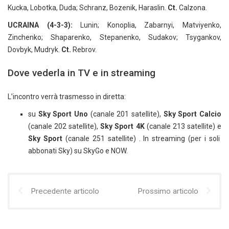
Kucka, Lobotka, Duda; Schranz, Bozenik, Haraslin.
Ct.
Calzona.
UCRAINA (4-3-3):
Lunin; Konoplia, Zabarnyi, Matviyenko,
Zinchenko; Shaparenko, Stepanenko, Sudakov; Tsygankov,
Dovbyk, Mudryk.
Ct.
Rebrov.
Dove vederla in TV e in streaming
L’incontro verrà trasmesso in diretta:
su
Sky Sport Uno
(canale 201 satellite),
Sky Sport Calcio
(canale 202 satellite),
Sky Sport 4K
(canale 213 satellite) e
Sky Sport
(canale 251 satellite) . In streaming (per i soli
abbonati Sky) su SkyGo e NOW.
Precedente articolo
Prossimo articolo