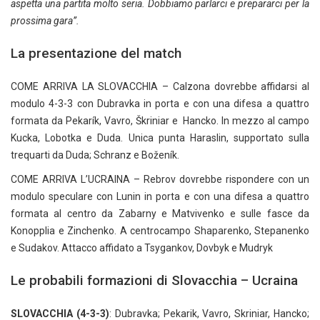
aspetta una partita molto seria. Dobbiamo parlarci e prepararci per la
prossima gara”.
La presentazione del match
COME ARRIVA LA SLOVACCHIA – Calzona dovrebbe affidarsi al
modulo 4-3-3 con Dubravka in porta e con una difesa a quattro
formata da Pekarík, Vavro, Škriniar e Hancko. In mezzo al campo
Kucka, Lobotka e Duda. Unica punta Haraslin, supportato sulla
trequarti da Duda; Schranz e Boženík.
COME ARRIVA L’UCRAINA – Rebrov dovrebbe rispondere con un
modulo speculare con Lunin in porta e con una difesa a quattro
formata al centro da Zabarny e Matvivenko e sulle fasce da
Konopplia e Zinchenko. A centrocampo Shaparenko, Stepanenko
e Sudakov. Attacco affidato a Tsygankov, Dovbyk e Mudryk
Le probabili formazioni di Slovacchia – Ucraina
SLOVACCHIA (4-3-3)
: Dubravka; Pekarik, Vavro, Skriniar, Hancko;