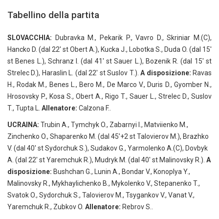
Tabellino della partita
SLOVACCHIA:
Dubravka M., Pekarik P., Vavro D., Skriniar M.(C),
Hancko D. (dal 22′ st Obert A.), Kucka J., Lobotka S., Duda O. (dal 15′
st Benes L.), Schranz I. (dal 41′ st Sauer L.), Bozenik R. (dal 15′ st
Strelec D.), Haraslin L. (dal 22′ st Suslov T.).
A disposizione:
Ravas
H., Rodak M., Benes L., Bero M., De Marco V., Duris D., Gyomber N.,
Hrosovsky P., Kosa S., Obert A., Rigo T., Sauer L., Strelec D., Suslov
T., Tupta L.
Allenatore:
Calzona F..
UCRAINA:
Trubin A., Tymchyk O., Zabarnyi I., Matviienko M.,
Zinchenko O., Shaparenko M. (dal 45’+2 st Talovierov M.), Brazhko
V. (dal 40′ st Sydorchuk S.), Sudakov G., Yarmolenko A.(C), Dovbyk
A. (dal 22′ st Yaremchuk R.), Mudryk M. (dal 40′ st Malinovsky R.).
A
disposizione:
Bushchan G., Lunin A., Bondar V., Konoplya Y.,
Malinovsky R., Mykhaylichenko B., Mykolenko V., Stepanenko T.,
Svatok O., Sydorchuk S., Talovierov M., Tsygankov V., Vanat V.,
Yaremchuk R., Zubkov O.
Allenatore:
Rebrov S..