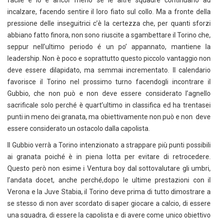
facile e lo è ancor meno se le altre squadre continuano ad
incalzare, facendo sentire il loro fiato sul collo. Ma a fronte della
pressione delle inseguitrici c’è la certezza che, per quanti sforzi
abbiano fatto finora, non sono riuscite a sgambettare il Torino che,
seppur nell’ultimo periodo é un po’ appannato, mantiene la
leadership. Non è poco e soprattutto questo piccolo vantaggio non
deve essere dilapidato, ma semmai incrementato. Il calendario
favorisce il Torino nel prossimo turno facendogli incontrare il
Gubbio, che non può e non deve essere considerato l’agnello
sacrificale solo perché è quart’ultimo in classifica ed ha trentasei
punti in meno dei granata, ma obiettivamente non può e non deve
essere considerato un ostacolo dalla capolista.
Il Gubbio verrà a Torino intenzionato a strappare più punti possibili
ai granata poiché è in piena lotta per evitare di retrocedere.
Questo però non esime i Ventura boy dal sottovalutare gli umbri,
l’andata docet, anche perché,dopo le ultime prestazioni con il
Verona e la Juve Stabia, il Torino deve prima di tutto dimostrare a
se stesso di non aver scordato di saper giocare a calcio, di essere
una squadra, di essere la capolista e di avere come unico obiettivo