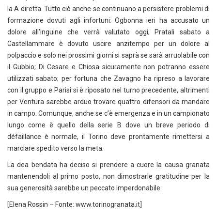
la A diretta. Tutto ciò anche se continuano a persistere problemi di
formazione dovuti agli infortuni: Ogbonna ieri ha accusato un
dolore all’inguine che verrà valutato oggi; Pratali sabato a
Castellammare è dovuto uscire anzitempo per un dolore al
polpaccio e solo nei prossimi giorni si saprà se sarà arruolabile con
il Gubbio; Di Cesare e Chiosa sicuramente non potranno essere
utilizzati sabato; per fortuna che Zavagno ha ripreso a lavorare
con il gruppo e Parisi si è riposato nel turno precedente, altrimenti
per Ventura sarebbe arduo trovare quattro difensori da mandare
in campo. Comunque, anche se c’è emergenza e in un campionato
lungo come è quello della serie B dove un breve periodo di
défaillance è normale, il Torino deve prontamente rimettersi a
marciare spedito verso la meta.
La dea bendata ha deciso si prendere a cuore la causa granata
mantenendoli al primo posto, non dimostrarle gratitudine per la
sua generosità sarebbe un peccato imperdonabile.
[Elena Rossin – Fonte: www.torinogranata.it]