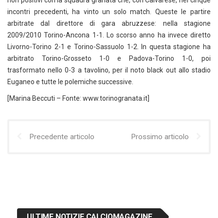
non positivi con la squadra granata che, con Calvarese, nei cinque
incontri precedenti, ha vinto un solo match. Queste le partire
arbitrate dal direttore di gara abruzzese: nella stagione
2009/2010 Torino-Ancona 1-1. Lo scorso anno ha invece diretto
Livorno-Torino 2-1 e Torino-Sassuolo 1-2. In questa stagione ha
arbitrato Torino-Grosseto 1-0 e Padova-Torino 1-0, poi
trasformato nello 0-3 a tavolino, per il noto black out allo stadio
Euganeo e tutte le polemiche successive.
[Marina Beccuti – Fonte: www.torinogranata.it]
Precedente articolo
Prossimo articolo
ULTIME NOTIZIE CALCIOMAGAZINE