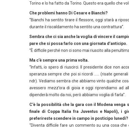
Torino e lo ha fatto da Torino. Questo era quello che vol
Che problemi hanno Di Cesare e Bianchi?
“Bianchi ha sentito tirare il flessore, oggi starà a rip
durante il riscaldamento ha sentito una contrattura”.
Sembra che ci sia anche la voglia di vincere il campio
pare che si possa farlo con una giornata d’anticipo.
“È difficile perché non ci sono mai riuscito alla penulti
Ma c’è sempre una prima volta.
“Infatti, io spero di riuscirci. Il presidente dice non acc
speranza sempre che poi si ricordi …… (risate general
ndr). Vediamo sembra che abbiamo vinto qualche cosa e
avessero mezz’ora di gioia e oggi riprendiamo ad all
dipenderà molto da noi, però abbiamo voglia di farla”.
C’è la possibilità che la gara con il Modena venga s
finale di Coppa Italia fra Juventus e Napoli), i
preferireste scendere in campo in posticipo lunedì?
“Diventa difficile fare un commento su una cosa che è