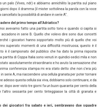
so un palo (Vives, ndr) e abbiamo annichilito la partita sul piano
giorni dopo il dramma (il mister sottolinea la parola con la voce
ncellato la possibilità di andare in serie A”.
cadere del primo tempo all’Adriatico?
noi avevamo fatto una partita sotto tono e quando ci capita si
 accadono in serie B. Quello che volevo dire sono due concetti
erché i giocatori hanno sopportato molto più di quello che voi
hanno superato momenti di una difficoltà mostruosa; questo è il
to è il campionato del pubblico che ha dato la prima risposta
 partita di Coppa Italia sono venuti in quindici-sedici mila e non
 è stato assolutamente straordinario e ho avuto la sensazione che
a prima conferenza stampa mi era stato detto che non c’era più
e in serie A, ma riaccendere una cellula granata per poter tornare
 che adesso questa cellula sia viva, dobbiamo solo continuare, e da
 che: dopo aver visto tre giorni fa un buon quaranta per cento della
 l’altro sessanta per cento tinteggiasse la città di granata e
o dei giocatori fra sabato e ieri, sembravano due squadre