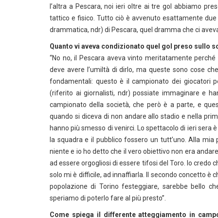
l’altra a Pescara, noi ieri oltre ai tre gol abbiamo pre
tattico e fisico. Tutto ciò è avvenuto esattamente due 
drammatica, ndr) di Pescara, quel dramma che ci aveva ca
Quanto vi aveva condizionato quel gol preso sullo s
“No no, il Pescara aveva vinto meritatamente perché 
deve avere l’umiltà di dirlo, ma queste sono cose che
fondamentali: questo è il campionato dei giocatori p
(riferito ai giornalisti, ndr) possiate immaginare e 
campionato della società, che però è a parte, e ques
quando si diceva di non andare allo stadio e nella prima
hanno più smesso di venirci. Lo spettacolo di ieri sera
la squadra e il pubblico fossero un tutt’uno. Alla mi
niente e io ho detto che il vero obiettivo non era andar
ad essere orgogliosi di essere tifosi del Toro. Io credo
solo mi è difficile, ad innaffiarla. Il secondo concetto è
popolazione di Torino festeggiare, sarebbe bello che
speriamo di poterlo fare al più presto”.
Come spiega il differente atteggiamento in camp