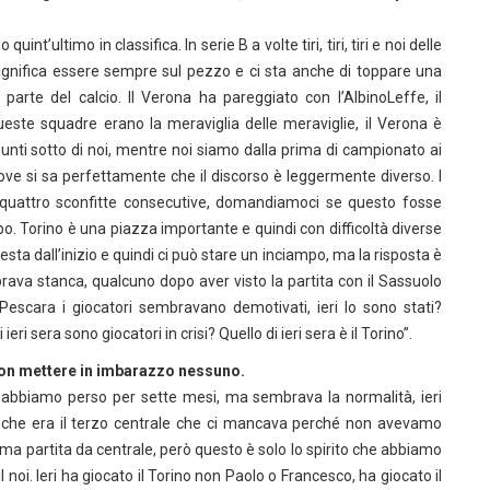
nt’ultimo in classifica. In serie B a volte tiri, tiri, tiri e noi delle
ignifica essere sempre sul pezzo e ci sta anche di toppare una
arte del calcio. Il Verona ha pareggiato con l’AlbinoLeffe, il
queste squadre erano la meraviglia delle meraviglie, il Verona è
unti sotto di noi, mentre noi siamo dalla prima di campionato ai
i dove si sa perfettamente che il discorso è leggermente diverso. I
 quattro sconfitte consecutive, domandiamoci se questo fosse
. Torino è una piazza importante e quindi con difficoltà diverse
 testa dall’inizio e quindi ci può stare un inciampo, ma la risposta è
brava stanca, qualcuno dopo aver visto la partita con il Sassuolo
escara i giocatori sembravano demotivati, ieri lo sono stati?
ri sera sono giocatori in crisi? Quello di ieri sera è il Torino”.
 non mettere in imbarazzo nessuno.
o abbiamo perso per sette mesi, ma sembrava la normalità, ieri
 che era il terzo centrale che ci mancava perché non avevamo
ima partita da centrale, però questo è solo lo spirito che abbiamo
l noi. Ieri ha giocato il Torino non Paolo o Francesco, ha giocato il