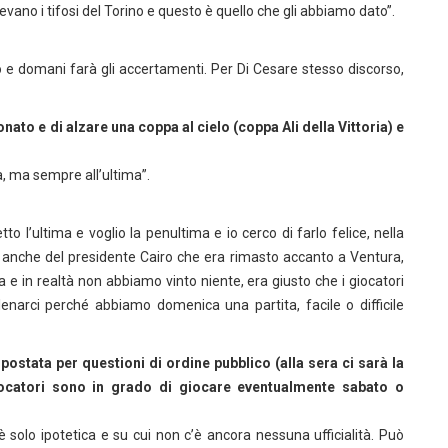
evano i tifosi del Torino e questo è quello che gli abbiamo dato”.
oso e domani farà gli accertamenti. Per Di Cesare stesso discorso,
nato e di alzare una coppa al cielo (coppa Ali della Vittoria) e
ma, ma sempre all’ultima”.
etto l’ultima e voglio la penultima e io cerco di farlo felice, nella
i anche del presidente Cairo che era rimasto accanto a Ventura,
 in realtà non abbiamo vinto niente, era giusto che i giocatori
enarci perché abbiamo domenica una partita, facile o difficile
postata per questioni di ordine pubblico (alla sera ci sarà la
 giocatori sono in grado di giocare eventualmente sabato o
 solo ipotetica e su cui non c’è ancora nessuna ufficialità. Può