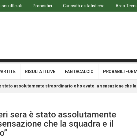
oni ufficiali
Pronostici
Curiosità e statistiche
Area Tecni
PARTITE
RISULTATI LIVE
FANTACALCIO
PROBABILI FOR
 è stato assolutamente straordinario e ho avuto la sensazione che la 
ieri sera è stato assolutamente
 sensazione che la squadra e il
o”