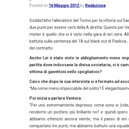
Posted on
16 Maggio 2012
by
Redazione
Soddisfatto l’allenatore del Torino per la vittoria sul 
due punti per essere certi della A diretta. Questo per Vent
mister è quello che si è visto nella gara di ieri sera. Al
battuta sulla sentenza del 18 sul black out di Padova 
del contratto.
Anche Lei è stato visto in abbigliamento meno imp
partita dove indossava la divisa societaria, si è cam
vittima di gavettoni nello spogliatoio?
Cairo che dopo la sua intervista si è fermato ad asco
“Ma come meno impeccabile del solito? È elegantissimo
Poi inizia a parlare Ventura.
“Per uno estremamente depresso come sono io (ride, nd
rendermi un pochino più brillante no? e quindi spero
abbiamo ottenuto ancora niente, ma il passo di ier
conquistato tre punti, ma abbiamo battuto una squadra