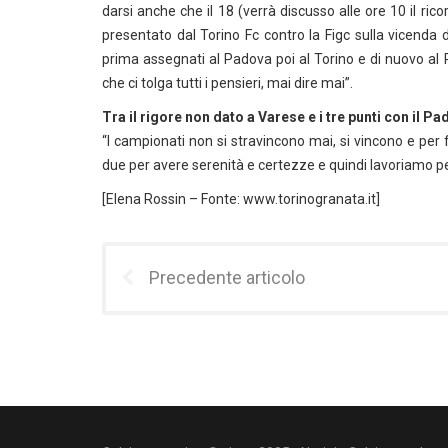
darsi anche che il 18 (verrà discusso alle ore 10 il ric
presentato dal Torino Fc contro la Figc sulla vicenda d
prima assegnati al Padova poi al Torino e di nuovo al 
che ci tolga tutti i pensieri, mai dire mai”.
Tra il rigore non dato a Varese e i tre punti con il P
“I campionati non si stravincono mai, si vincono e per 
due per avere serenità e certezze e quindi lavoriamo p
[Elena Rossin – Fonte: www.torinogranata.it]
Precedente articolo