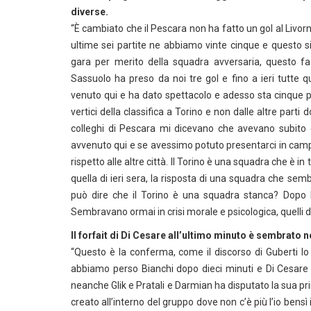
diverse.
“È cambiato che il Pescara non ha fatto un gol al Livorno qui
ultime sei partite ne abbiamo vinte cinque e questo s
gara per merito della squadra avversaria, questo fa p
Sassuolo ha preso da noi tre gol e fino a ieri tutte 
venuto qui e ha dato spettacolo e adesso sta cinque p
vertici della classifica a Torino e non dalle altre part
colleghi di Pescara mi dicevano che avevano subito
avvenuto qui e se avessimo potuto presentarci in campo
rispetto alle altre città. Il Torino è una squadra che è in
quella di ieri sera, la risposta di una squadra che sem
può dire che il Torino è una squadra stanca? Dopo P
Sembravano ormai in crisi morale e psicologica, quelli di ie
Il forfait di Di Cesare all’ultimo minuto è sembrato
“Questo è la conferma, come il discorso di Guberti l
abbiamo perso Bianchi dopo dieci minuti e Di Cesare
neanche Glik e Pratali e Darmian ha disputato la sua pr
creato all’interno del gruppo dove non c’è più l’io bensì i