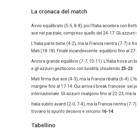
La cronaca del match
Avvio equilibrato (5-5, 8-8), poi l’Italia accelera con Bot
ace nel parziale, compreso quello del 24-17. Gli azzurr
L’Italia parte bene (4-2), ma la Francia rientra (7-7) e t
Mati (18-18). Finale incandescente: equilibrio fino al 27
Ancora grande equilibrio (7-7, 10-11). L’Italia trova un 
e gli azzurri gestiscono con lucidità, chiudendo
25-23
.
Mati firma due ace (4-3), ma la Francia ribalta (6-4). L’I
margine fino al 17-14. Qui arriva il break francese: sei pu
internazionale. Gli azzurri risalgono fino al 22-23, ma l
Italia subito avanti (2-0, 7-4), ma la Francia rientra (7-7)
trovano lo spunto decisivo e vincono
16-14
.
Tabellino