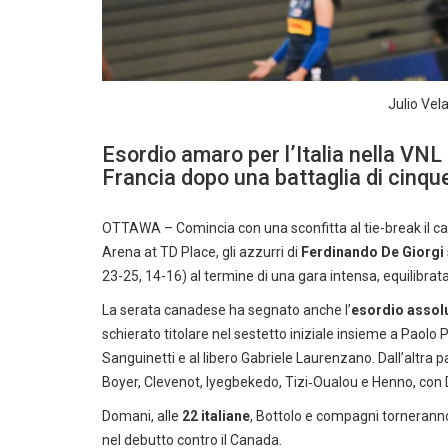
Julio Vel
Esordio amaro per l’Italia nella VNL
Francia dopo una battaglia di cinqu
OTTAWA – Comincia con una sconfitta al tie-break il ca
Arena at TD Place, gli azzurri di
Ferdinando De Giorgi
23-25, 14-16) al termine di una gara intensa, equilibrata 
La serata canadese ha segnato anche l’
esordio assolu
schierato titolare nel sestetto iniziale insieme a Paolo 
Sanguinetti e al libero Gabriele Laurenzano. Dall’altra p
Boyer, Clevenot, Iyegbekedo, Tizi‑Oualou e Henno, con D
Domani, alle
22 italiane
, Bottolo e compagni tornerann
nel debutto contro il Canada.