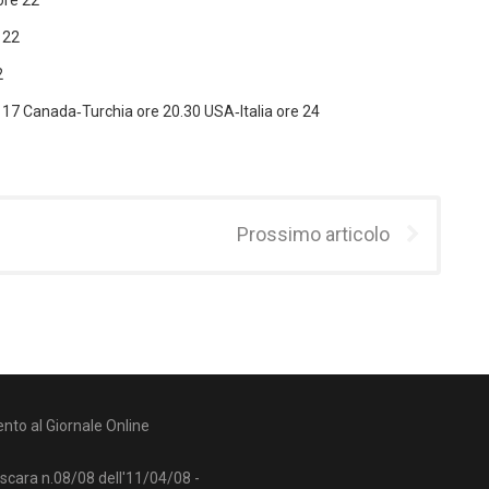
ore 22
 22
2
e 17 Canada‑Turchia ore 20.30 USA‑Italia ore 24
Prossimo articolo
nto al Giornale Online
escara n.08/08 dell'11/04/08 -