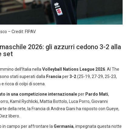
asco – Credit: FIPAV
 maschile 2026: gli azzurri cedono 3-2 alla
e set
mmino dell’Italia nella
Volleyball Nations League 2026
. Al The
sono stati superati dalla
Francia
per
3-2
(25-19, 27-29, 25-23,
e ricca di colpi di scena.
to in una competizione internazionale
per
Pardo Mati
,
Porro, Kamil Rychlicki, Mattia Bottolo, Luca Porro, Giovanni
arte della rete, la Francia di Andrea Giani ha risposto con Gueye,
iez libero.
o in campo per affrontare la
Germania
, impegnata questa notte