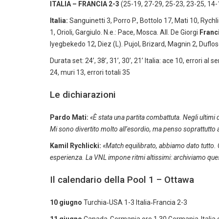
ITALIA – FRANCIA 2-3
(25-19, 27-29, 25-23, 23-25, 14-
Italia:
Sanguinetti 3, Porro P., Bottolo 17, Mati 10, Rychl
1, Orioli, Gargiulo. N.e.: Pace, Mosca. All. De Giorgi
Franc
Iyegbekedo 12, Diez (L). Pujol, Brizard, Magnin 2, Duflos
Durata set: 24’, 38’, 31’, 30’, 21’ Italia: ace 10, errori al s
24, muri 13, errori totali 35
Le dichiarazioni
Pardo Mati:
«È stata una partita combattuta. Negli ultimi 
Mi sono divertito molto all’esordio, ma penso soprattutto
Kamil Rychlicki:
«Match equilibrato, abbiamo dato tutto.
esperienza. La VNL impone ritmi altissimi: archiviamo que
Il calendario della Pool 1 – Ottawa
10 giugno
Turchia‑USA 1-3 Italia‑Francia 2-3