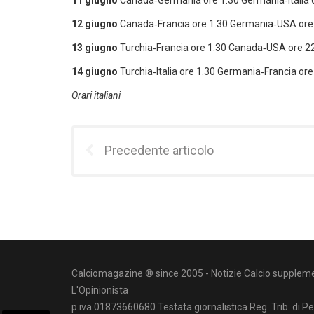
11 giugno
Canada‑Germania ore 1.30 Germania‑Italia 
12 giugno
Canada‑Francia ore 1.30 Germania‑USA ore
13 giugno
Turchia‑Francia ore 1.30 Canada‑USA ore 2
14 giugno
Turchia‑Italia ore 1.30 Germania‑Francia or
Orari italiani
Precedente articolo
Calciomagazine ® since 2005 - Notizie Calcio suppleme
L'Opinionista
p.iva 01873660680 Testata giornalistica Reg. Trib. di P