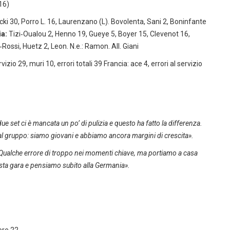
16)
icki 30, Porro L. 16, Laurenzano (L). Bovolenta, Sani 2, Boninfante
ia:
Tizi‑Oualou 2, Henno 19, Gueye 5, Boyer 15, Clevenot 16,
‑Rossi, Huetz 2, Leon. N.e.: Ramon. All. Giani
ervizio 29, muri 10, errori totali 39 Francia: ace 4, errori al servizio
due set ci è mancata un po’ di pulizia e questo ha fatto la differenza.
 al gruppo: siamo giovani e abbiamo ancora margini di crescita».
 Qualche errore di troppo nei momenti chiave, ma portiamo a casa
sta gara e pensiamo subito alla Germania».