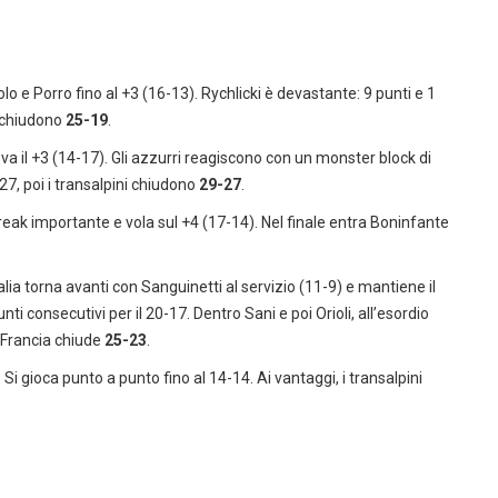
tolo e Porro fino al +3 (16-13). Rychlicki è devastante: 9 punti e 1
i chiudono
25-19
.
rova il +3 (14-17). Gli azzurri reagiscono con un monster block di
-27, poi i transalpini chiudono
29-27
.
break importante e vola sul +4 (17-14). Nel finale entra Boninfante
talia torna avanti con Sanguinetti al servizio (11-9) e mantiene il
nti consecutivi per il 20-17. Dentro Sani e poi Orioli, all’esordio
a Francia chiude
25-23
.
. Si gioca punto a punto fino al 14-14. Ai vantaggi, i transalpini