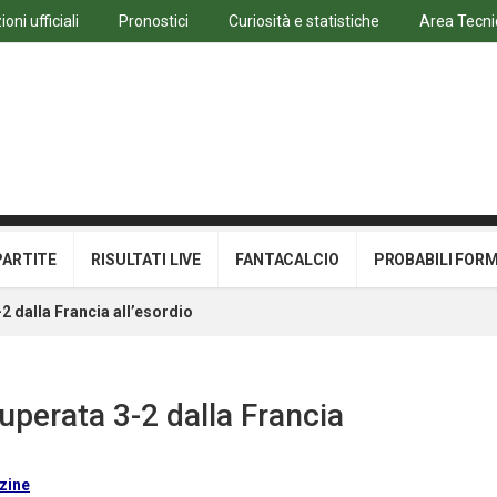
oni ufficiali
Pronostici
Curiosità e statistiche
Area Tecni
PARTITE
RISULTATI LIVE
FANTACALCIO
PROBABILI FOR
2 dalla Francia all’esordio
uperata 3-2 dalla Francia
zine