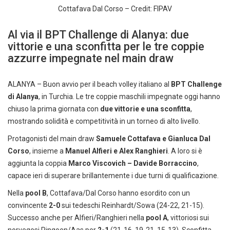
Cottafava Dal Corso – Credit: FIPAV
Al via il BPT Challenge di Alanya: due
vittorie e una sconfitta per le tre coppie
azzurre impegnate nel main draw
ALANYA – Buon avvio per il beach volley italiano al
BPT Challenge
di Alanya
, in Turchia. Le tre coppie maschili impegnate oggi hanno
chiuso la prima giornata con
due vittorie e una sconfitta
,
mostrando solidità e competitività in un torneo di alto livello.
Protagonisti del main draw
Samuele Cottafava e Gianluca Dal
Corso
, insieme a
Manuel Alfieri e Alex Ranghieri
. A loro si è
aggiunta la coppia
Marco Viscovich – Davide Borraccino
,
capace ieri di superare brillantemente i due turni di qualificazione.
Nella
pool B
, Cottafava/Dal Corso hanno esordito con un
convincente
2-0
sui tedeschi Reinhardt/Sowa (24-22, 21-15).
Successo anche per Alfieri/Ranghieri nella
pool A
, vittoriosi sui