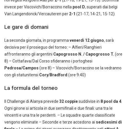
norvegesi Ringoen/Aas per
2-1
(21-16, 19-21, 15-13). Sconfitta
invece per Viscovich/Borraccino nella
pool D
, superati dai belgi
Van Langendonck/Vercauteren per
2-1
(21-17, 14-21, 15-12).
Le gare di domani
La seconda giornata, in programma
venerdì 12 giugno
, sarà
decisiva per il prosieguo del torneo: – Alfieri/Ranghieri
affronteranno gli argentini
Capogrosso N. / Capogrosso T.
(ore
8) – Cottafava/Dal Corso sfideranno i portoghesi
Pedrosa/Campos
(ore 8) – Viscovich/Borraccino se la vedranno
con gli statunitensi
Cory/Bradford
(ore 9.40)
La formula del torneo
Il Challenge di Alanya prevede
32 coppie
suddivise in
8 pool da 4
.
Ogni girone si articola in due semifinali e due finali: una tra le
vincenti e una tra le perdenti. – Le squadre quarte classificate
vengono eliminate – Seconde e terze accedono ai
sedicesimi di