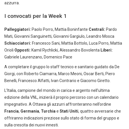
azzurra.
I convocati per la Week 1
Palleggiatori:
Paolo Porro, Mattia Boninfante
Centrali:
Pardo
Mati, Giovanni Sanguinetti, Giovanni Gargiulo, Leandro Mosca
Schiacciatori:
Francesco Sani, Mattia Bottolo, Luca Porro, Mattia
Orioli
Opposti:
Kamil Rychlicki, Alessandro Bovolenta
Liberi:
Gabriele Laurenzano, Domenico Pace
A completare il gruppo lo staff tecnico e sanitario guidato da De
Giorgi, con Roberto Ciamarra, Marco Meoni, Oscar Berti, Piero
Benelli, Francesco Alfatti, Ivan Contrario e Giacomo Giretto.
L’Italia, campione del mondo in carica e argento nell’ultima
edizione della VNL, inizierà il proprio percorso con un calendario
impegnativo. A Ottawa gli azzurri affronteranno nell’ordine
Francia
,
Germania
,
Turchia
e
Stati Uniti
, quattro avversarie che
offriranno indicazioni preziose sullo stato di forma del gruppo e
sulla crescita dei nuovi innesti.