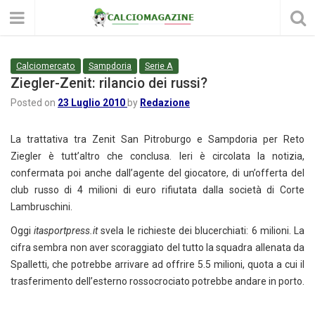
Calciomercato
Sampdoria
Serie A
Ziegler-Zenit: rilancio dei russi?
Posted on
23 Luglio 2010
by
Redazione
La trattativa tra Zenit San Pitroburgo e Sampdoria per Reto
Ziegler è tutt’altro che conclusa. Ieri è circolata la notizia,
confermata poi anche dall’agente del giocatore, di un’offerta del
club russo di 4 milioni di euro rifiutata dalla società di Corte
Lambruschini.
Oggi
itasportpress.it
svela le richieste dei blucerchiati: 6 milioni. La
cifra sembra non aver scoraggiato del tutto la squadra allenata da
Spalletti, che potrebbe arrivare ad offrire 5.5 milioni, quota a cui il
trasferimento dell’esterno rossocrociato potrebbe andare in porto.