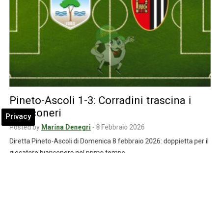
Pineto-Ascoli 1-3: Corradini trascina i
bianconeri
Privacy
Posted by
Marina Denegri
-
8 Febbraio 2026
Diretta Pineto-Ascoli di Domenica 8 febbraio 2026: doppietta per il
giocatore bianconero nel primo tempo,…