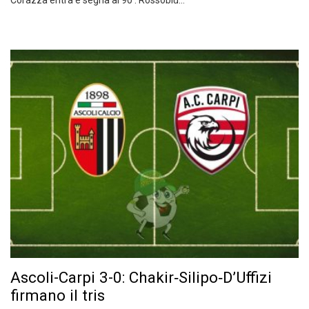
Corazza entra e segna al 90’. Rossoblù…
Ascoli-Carpi 3-0: Chakir‑Silipo‑D’Uffizi
firmano il tris