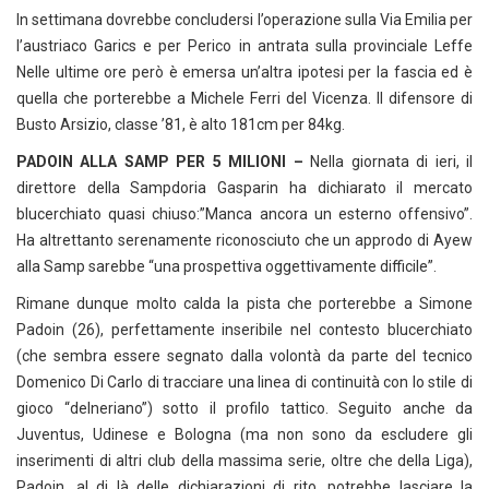
In settimana dovrebbe concludersi l’operazione sulla Via Emilia per
l’austriaco Garics e per Perico in antrata sulla provinciale Leffe
Nelle ultime ore però è emersa un’altra ipotesi per la fascia ed è
quella che porterebbe a Michele Ferri del Vicenza. Il difensore di
Busto Arsizio, classe ’81, è alto 181cm per 84kg.
PADOIN ALLA SAMP PER 5 MILIONI –
Nella giornata di ieri, il
direttore della Sampdoria Gasparin ha dichiarato il mercato
blucerchiato quasi chiuso:”Manca ancora un esterno offensivo”.
Ha altrettanto serenamente riconosciuto che un approdo di Ayew
alla Samp sarebbe “una prospettiva oggettivamente difficile”.
Rimane dunque molto calda la pista che porterebbe a Simone
Padoin (26), perfettamente inseribile nel contesto blucerchiato
(che sembra essere segnato dalla volontà da parte del tecnico
Domenico Di Carlo di tracciare una linea di continuità con lo stile di
gioco “delneriano”) sotto il profilo tattico. Seguito anche da
Juventus, Udinese e Bologna (ma non sono da escludere gli
inserimenti di altri club della massima serie, oltre che della Liga),
Padoin, al di là delle dichiarazioni di rito, potrebbe lasciare la