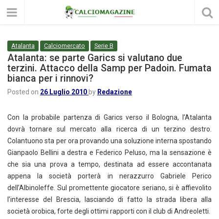
Atalanta
Calciomercato
Serie B
Atalanta: se parte Garics si valutano due
terzini. Attacco della Samp per Padoin. Fumata
bianca per i rinnovi?
Posted on
26 Luglio 2010
by
Redazione
Con la probabile partenza di Garics verso il Bologna, l’Atalanta
dovrà tornare sul mercato alla ricerca di un terzino destro.
Colantuono sta per ora provando una soluzione interna spostando
Gianpaolo Bellini a destra e Federico Peluso, ma la sensazione è
che sia una prova a tempo, destinata ad essere accontanata
appena la società porterà in nerazzurro Gabriele Perico
dell’Albinoleffe. Sul promettente giocatore seriano, si è affievolito
l’interesse del Brescia, lasciando di fatto la strada libera alla
società orobica, forte degli ottimi rapporti con il club di Andreoletti.