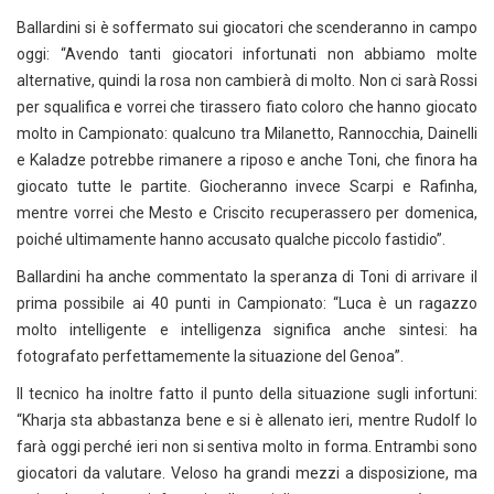
Ballardini si è soffermato sui giocatori che scenderanno in campo
oggi: “Avendo tanti giocatori infortunati non abbiamo molte
alternative, quindi la rosa non cambierà di molto. Non ci sarà Rossi
per squalifica e vorrei che tirassero fiato coloro che hanno giocato
molto in Campionato: qualcuno tra Milanetto, Rannocchia, Dainelli
e Kaladze potrebbe rimanere a riposo e anche Toni, che finora ha
giocato tutte le partite. Giocheranno invece Scarpi e Rafinha,
mentre vorrei che Mesto e Criscito recuperassero per domenica,
poiché ultimamente hanno accusato qualche piccolo fastidio”.
Ballardini ha anche commentato la speranza di Toni di arrivare il
prima possibile ai 40 punti in Campionato: “Luca è un ragazzo
molto intelligente e intelligenza significa anche sintesi: ha
fotografato perfettamemente la situazione del Genoa”.
Il tecnico ha inoltre fatto il punto della situazione sugli infortuni:
“Kharja sta abbastanza bene e si è allenato ieri, mentre Rudolf lo
farà oggi perché ieri non si sentiva molto in forma. Entrambi sono
giocatori da valutare. Veloso ha grandi mezzi a disposizione, ma