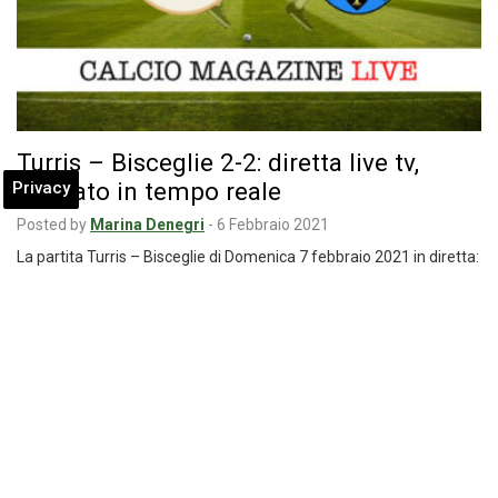
Turris – Bisceglie 2-2: diretta live tv,
risultato in tempo reale
Privacy
Posted by
Marina Denegri
-
6 Febbraio 2021
La partita Turris – Bisceglie di Domenica 7 febbraio 2021 in diretta:
formazioni e cronaca…