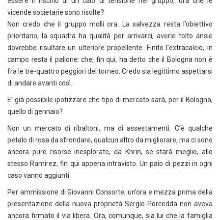
essere il rischio di un calo di tensione nel gruppo, ora che le
vicende societarie sono risolte?
Non credo che il gruppo molli ora. La salvezza resta l’obiettivo
prioritario, la squadra ha qualità per arrivarci, averle tolto ansie
dovrebbe risultare un ulteriore propellente. Finito l’extracalcio, in
campo resta il pallone: che, fin qui, ha detto che il Bologna non è
fra le tre-quattro peggiori del torneo. Credo sia legittimo aspettarsi
di andare avanti così.
E’ già possibile ipotizzare che tipo di mercato sarà, per il Bologna,
quello di gennaio?
Non un mercato di ribaltoni, ma di assestamenti. C’è qualche
petalo di rosa da sfrondare, qualcun altro da migliorare, ma ci sono
ancora pure risorse inesplorate, da Khrin, se starà meglio, allo
stesso Ramirez, fin qui appena intravisto. Un paio di pezzi in ogni
caso vanno aggiunti.
Per ammissione di Giovanni Consorte, un’ora e mezza prima della
presentazione della nuova proprietà Sergio Porcedda non aveva
ancora firmato il via libera. Ora, comunque, sia lui che la famiglia