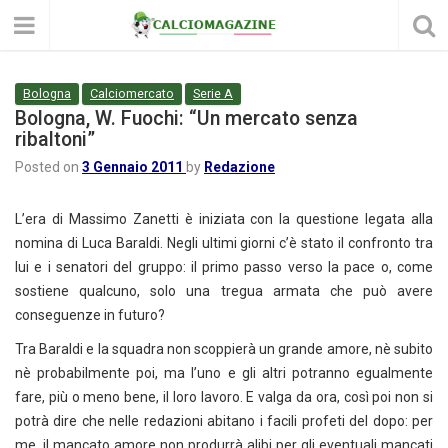
Bologna
Calciomercato
Serie A
Bologna, W. Fuochi: “Un mercato senza
ribaltoni”
Posted on
3 Gennaio 2011
by
Redazione
L’era di Massimo Zanetti è iniziata con la questione legata alla
nomina di Luca Baraldi. Negli ultimi giorni c’è stato il confronto tra
lui e i senatori del gruppo: il primo passo verso la pace o, come
sostiene qualcuno, solo una tregua armata che può avere
conseguenze in futuro?
Tra Baraldi e la squadra non scoppierà un grande amore, nè subito
nè probabilmente poi, ma l’uno e gli altri potranno egualmente
fare, più o meno bene, il loro lavoro. E valga da ora, così poi non si
potrà dire che nelle redazioni abitano i facili profeti del dopo: per
me, il mancato amore non produrrà alibi per gli eventuali mancati